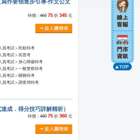
寫作要領逐步引導‧作文公文
75
345
特價：
460
折
元
人員考試＞民航特考
人員考試＞高普考
人員考試＞身心障礙特考
人員考試＞一般警察特考
人員考試＞關務特考
人員考試＞調查局特考
式速成．得分技巧詳解精析）
75
360
特價：
480
折
元