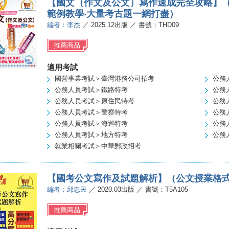
【國文（作文及公文）寫作速成完全攻略】（
範例教學‧大量考古題一網打盡）
編者：李杰
／ 2025.12出版 ／ 書號：THD09
推薦商品
適用考試
國營事業考試＞臺灣港務公司招考
公務
公務人員考試＞鐵路特考
公務
公務人員考試＞原住民特考
公務
公務人員考試＞警察特考
公務
公務人員考試＞海巡特考
公務
公務人員考試＞地方特考
公務
就業相關考試＞中華郵政招考
【國考公文寫作及試題解析】（公文授業格
編者：邱忠民
／ 2020.03出版 ／ 書號：T5A105
推薦商品