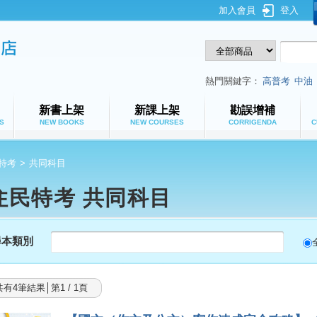
加入會員
登入
鼎文公職網路書店
熱門關鍵字：
高普考
中油
新書上架
新課上架
勘誤增補
S
NEW BOOKS
NEW COURSES
CORRIGENDA
C
特考
>
共同科目
住民特考 共同科目
尋本類別
共有4筆結果│第1 / 1頁