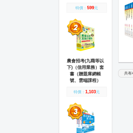
599
特價：
元
農會招考(九職等以
下)（信用業務）套
共有4
書（贈題庫網帳
號、雲端課程）
1,103
特價：
元