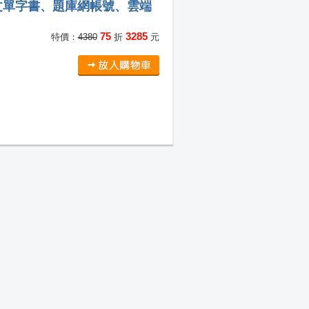
文單字書、題庫網帳號、雲端
75
3285
特價：
4380
折
元