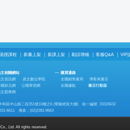
函授課程
新書上架
新課上架
勘誤增補
客服Q&A
VI
│
│
│
│
│
鼎文相關網站
購買通路
鼎文資訊網
鼎文數位學院
全國銷售書局
博客來書店
公職狀元網
公職學習網
全國據點
書店行動版
鼎文題庫網
區中山路二段351號10樓之6 (華隆經貿大樓) 統一編號: 33326632
331-6611 傳真：(02)2381-9663
., Ltd. All rights reserved.