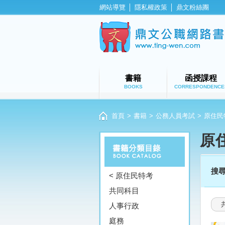
網站導覽
│
隱私權政策
│
鼎文粉絲團
書籍
函授課程
BOOKS
CORRESPONDENCE
首頁
>
書籍
>
公務人員考試
>
原住民
原
搜
< 原住民特考
共同科目
人事行政
庭務