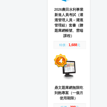
2026農田水利事業
新進人員考試（灌
溉管理人員－灌溉
管理組）套書（贈
題庫網帳號、雲端
課程）
1,688
特價：
元
鼎文題庫網無限吃
到飽專案（一個月
使用期限）