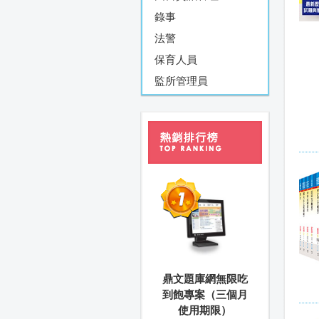
錄事
法警
保育人員
監所管理員
鼎文題庫網無限吃
到飽專案（三個月
使用期限）