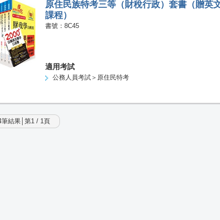
原住民族特考三等（財稅行政）套書（贈英
課程）
書號：8C45
適用考試
公務人員考試＞原住民特考
筆結果│第1 / 1頁