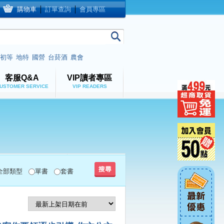
購物車
│
訂單查詢
│
會員專區
初等
地特
國營
台菸酒
農會
客服Q&A
VIP讀者專區
USTOMER SERVICE
VIP READERS
全部類型
單書
套書