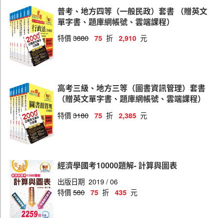
普考、地方四等（一般民政）套書 （贈英文
單字書、題庫網帳號、雲端課程）
特價
3880
折
元
75
2,910
高考三級、地方三等（圖書資訊管理）套書
（贈英文單字書、題庫網帳號、雲端課程）
特價
3180
折
元
75
2,385
經濟學國考10000題解- 計算與圖表
出版日期
2019 / 06
特價
580
折
元
75
435