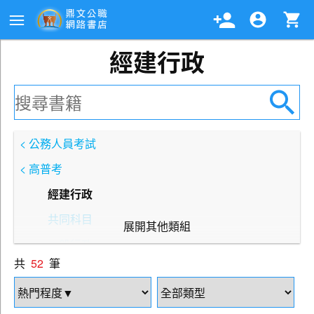
經建行政
< 公務人員考試
< 高普考
經建行政
共同科目
展開其他類組
一般行政
共
52
筆
一般民政
人事行政