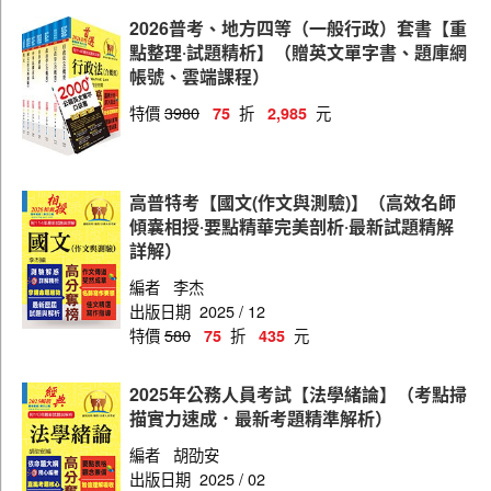
社會行政
2026普考、地方四等（一般行政）套書【重
戶政
點整理‧試題精析】（贈英文單字書、題庫網
帳號、雲端課程）
統計
特價
3980
折
元
75
2,985
電信工程
電力工程
高普特考【國文(作文與測驗)】（高效名師
資訊處理
傾囊相授‧要點精華完美剖析‧最新試題精解
地政
詳解）
保育人員
編者
李杰
出版日期
2025 / 12
會計
特價
580
折
元
75
435
教育行政
2025年公務人員考試【法學緒論】（考點掃
交通行政
描實力速成．最新考題精準解析）
土木工程
編者
胡劭安
出版日期
2025 / 02
企業管理