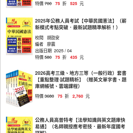
特價
700
折
元
75
525
水利工程
客家事務行政
2025年公務人員考試【中華民國憲法】（嶄
新模式考點突破．最新試題精準解析！）
法律廉政
校閱
胡劭安
商業行政
編者
廖震
出版日期
2025 / 04
財稅行政
特價
580
折
元
75
435
食品衛生檢驗
公職社會工作師
2026高考三級、地方三等（一般行政）套書
【重點整理‧試題精析】（贈英文單字書、題
財務審計
庫網帳號、雲端課程）
財經廉政
特價
3680
折
元
75
2,760
電子工程
圖書資訊管理
公務人員高普特考【法學知識與英文題庫快
機械工程
易通】（名師親授應考密技．最新年度國考
詳解）