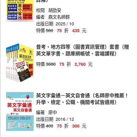
金融保險
校閱
胡劭安
工業行政
編者
鼎文名師群
出版日期
2025 / 10
申論題答題技巧範例及空白試卷
特價
580
折
元
75
435
國文追分技巧答題範例及空白試卷
普考、地方四等（圖書資訊管理）套書（贈
英文單字書、題庫網帳號、雲端課程）
特價
3680
折
元
75
2,760
英文字彙通－英文自會通（名師廖中推薦！
升學、檢定、公職、機關考試皆適用）
編著
廖中
出版日期
2016 / 12
特價
400
折
元
75
300