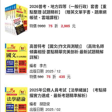
社會行政
2026普考、地方四等（一般行政）套書【重
戶政
點整理‧試題精析】（贈英文單字書、題庫網
帳號、雲端課程）
統計
特價
3980
折
元
75
2,985
電信工程
電力工程
高普特考【國文(作文與測驗)】（高效名師
資訊處理
傾囊相授‧要點精華完美剖析‧最新試題精解
地政
詳解）
保育人員
編者
李杰
出版日期
2025 / 12
會計
特價
580
折
元
75
435
交通行政
2025年公務人員考試【法學緒論】（考點掃
經建行政
描實力速成．最新考題精準解析）
土木工程
編者
胡劭安
出版日期
2025 / 02
企業管理