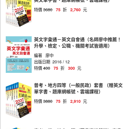
金融保險
特價
3680
折
元
75
2,760
工業行政
申論題答題技巧範例及空白試卷
國文追分技巧答題範例及空白試卷
英文字彙通－英文自會通（名師廖中推薦！
升學、檢定、公職、機關考試皆適用）
編著
廖中
出版日期
2016 / 12
特價
400
折
元
75
300
普考、地方四等（一般民政）套書 （贈英文
單字書、題庫網帳號、雲端課程）
特價
3880
折
元
75
2,910