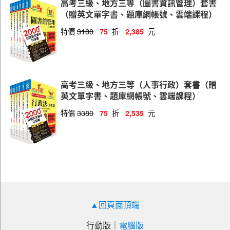
高考三級、地方三等（圖書資訊管理）套書
（贈英文單字書、題庫網帳號、雲端課程）
特價
3180
折
元
75
2,385
高考三級、地方三等（人事行政）套書（贈
英文單字書、題庫網帳號、雲端課程）
特價
3380
折
元
75
2,535
▲回頁面頂端
行動版
｜
電腦版