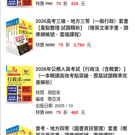
特價
700
折
元
75
525
水利工程
客家事務行政
2026高考三級、地方三等（一般行政）套書
【重點整理‧試題精析】（贈英文單字書、題
法律廉政
庫網帳號、雲端課程）
商業行政
特價
3680
折
元
75
2,760
財稅行政
食品衛生檢驗
2026年公務人員考試【行政法（含概要）】
公職社會工作師
（一本精讀高效考點突破．歷屆試題精準完
善解析）
財務審計
校閱
胡劭安
財經廉政
編者
簡亞淇
出版日期
2025 / 10
電子工程
特價
620
折
元
75
465
圖書資訊管理
機械工程
普考、地方四等（圖書資訊管理）套書（贈
英文單字書、題庫網帳號、雲端課程）