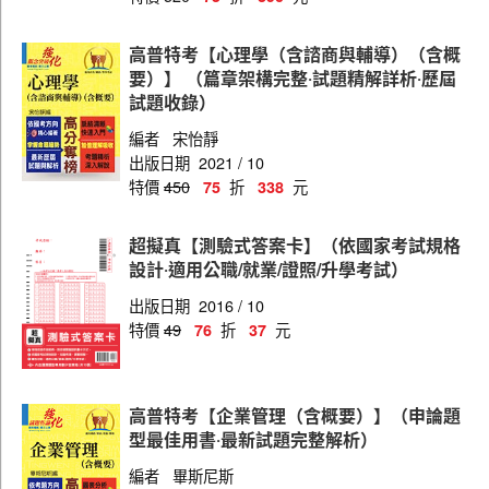
高員（材料管理）
高員（事務管理）
高普特考【心理學（含諮商與輔導）（含概
要）】 （篇章架構完整‧試題精解詳析‧歷屆
高員（法律廉政）
試題收錄）
高員（財經廉政）
編者
宋怡靜
出版日期
2021 / 10
高員（會計）
特價
450
折
元
75
338
高員（資訊處理）
超擬真【測驗式答案卡】（依國家考試規格
高員（運輸營業）
設計‧適用公職/就業/證照/升學考試）
高員（電力工程）
出版日期
2016 / 10
高員（機械工程）
特價
49
折
元
76
37
高員（電子工程）
阿里山森林鐵路
高普特考【企業管理（含概要）】（申論題
型最佳用書‧最新試題完整解析）
編者
畢斯尼斯