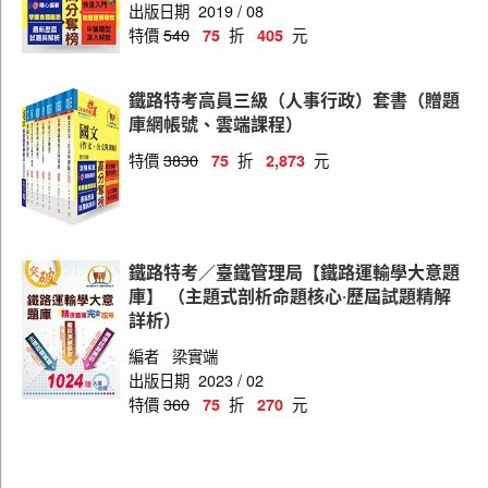
出版日期
2019 / 08
特價
540
折
元
75
405
鐵路特考高員三級（人事行政）套書（贈題
庫網帳號、雲端課程）
特價
3830
折
元
75
2,873
鐵路特考／臺鐵管理局【鐵路運輸學大意題
庫】 （主題式剖析命題核心‧歷屆試題精解
詳析）
編者
梁實端
出版日期
2023 / 02
特價
360
折
元
75
270