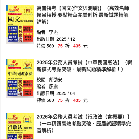
佐級（場站調車）
高普特考【國文(作文與測驗)】（高效名師
佐級（機械工程）
傾囊相授‧要點精華完美剖析‧最新試題精解
詳解）
佐級（機檢工程）
編者
李杰
佐級（電力工程）
出版日期
2025 / 12
特價
580
折
元
75
435
佐級（電子工程）
佐級（養路工程）
2025年公務人員考試【中華民國憲法】（嶄
新模式考點突破．最新試題精準解析！）
佐級（會計）
校閱
胡劭安
員級（人事行政）
編者
廖震
員級（土木工程）
出版日期
2025 / 04
特價
580
折
元
75
435
員級（地政）
員級（材料管理）
2026年公務人員考試【行政法（含概要）】
（一本精讀高效考點突破．歷屆試題精準完
員級（事務管理）
善解析）
員級（法律廉政）