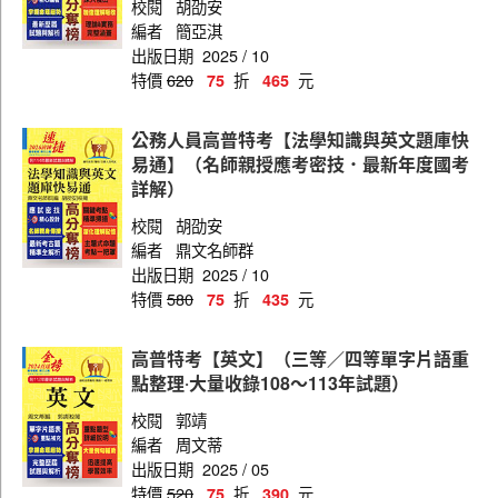
校閱
胡劭安
編者
簡亞淇
員級（財經廉政）
出版日期
2025 / 10
員級（統計）
特價
620
折
元
75
465
員級（會計）
公務人員高普特考【法學知識與英文題庫快
員級（資訊處理）
易通】（名師親授應考密技．最新年度國考
詳解）
員級（運輸營業）
校閱
胡劭安
員級（電力工程）
編者
鼎文名師群
員級（電子工程）
出版日期
2025 / 10
特價
580
折
元
75
435
員級（機械工程）
員級（機檢工程）
高普特考【英文】（三等／四等單字片語重
點整理‧大量收錄108～113年試題）
高員、員級共同科目
校閱
郭靖
高員（土木工程）
編者
周文蒂
出版日期
2025 / 05
高員（地政）
特價
520
折
元
75
390