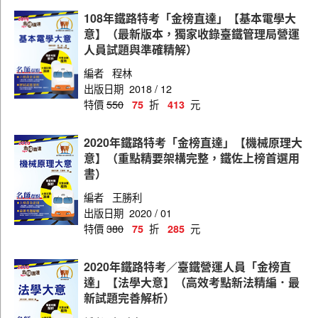
108年鐵路特考「金榜直達」【基本電學大
意】（最新版本，獨家收錄臺鐵管理局營運
人員試題與準確精解）
編者
程林
出版日期
2018 / 12
特價
550
折
元
75
413
2020年鐵路特考「金榜直達」【機械原理大
意】（重點精要架構完整，鐵佐上榜首選用
書）
編者
王勝利
出版日期
2020 / 01
特價
380
折
元
75
285
2020年鐵路特考／臺鐵營運人員「金榜直
達」【法學大意】（高效考點新法精編．最
新試題完善解析）