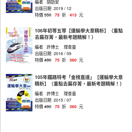
編者
胡劭安
出版日期
2019 / 12
特價
550
折
元
75
413
106年初等五等【運輸學大意精析】（重點
去蕪存菁，最新考題精解！）
編者
許博士
理查曼
出版日期
2016 / 09
特價
480
折
元
75
360
105年鐵路特考「金榜直達」【運輸學大意
精析】（重點去蕪存菁，最新考題精解！）
編者
許博士
理查曼
出版日期
2015 / 07
特價
480
折
元
75
360