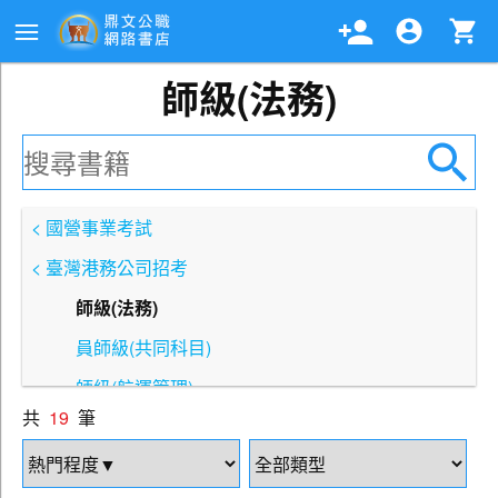
師級(法務)
< 國營事業考試
< 臺灣港務公司招考
師級(法務)
員師級(共同科目)
師級(航運管理)
共
19
筆
師級(業務管理)
師級(會計)