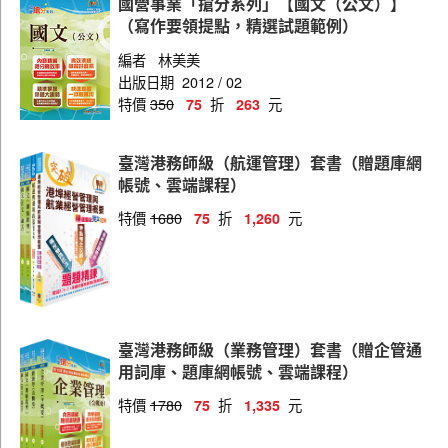
國營事業「搶分系列」【國文（公文）】
（寫作要領提點，精選試題範例）
編者
林美美
出版日期
2012 / 02
特價
350
折
元
75
263
臺灣港務師級（航運管理）套書（贈題庫網
帳號、雲端課程）
特價
1680
折
元
75
1,260
臺灣港務師級（業務管理）套書（贈企管通
用詞庫、題庫網帳號、雲端課程）
特價
1780
折
元
75
1,335