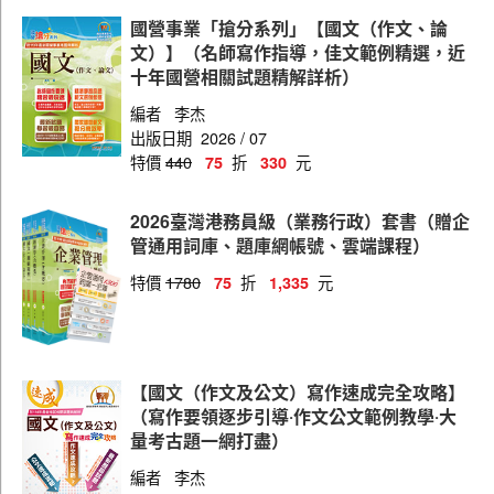
師級(財務)
國營事業「搶分系列」【國文（作文、論
師級(環保)
文）】（名師寫作指導，佳文範例精選，近
十年國營相關試題精解詳析）
師級(資訊)
編者
李杰
師級(電機)
出版日期
2026 / 07
特價
440
折
元
75
330
師級(機械)
師級(工程)
2026臺灣港務員級（業務行政）套書（贈企
管通用詞庫、題庫網帳號、雲端課程）
師級(行銷外語(英語))
特價
1780
折
元
75
1,335
員級(一般行政)
員級(業務行政)
員級(財務)
【國文（作文及公文）寫作速成完全攻略】
員級(會計)
（寫作要領逐步引導‧作文公文範例教學‧大
量考古題一網打盡）
員級(環保)
編者
李杰
員級(機械)