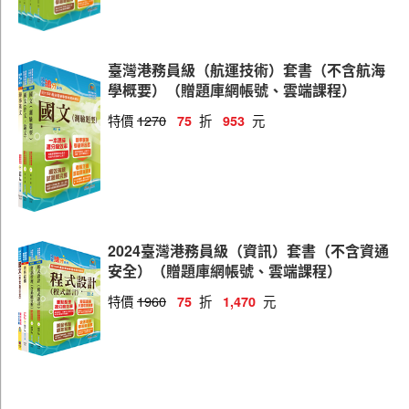
臺灣港務員級（航運技術）套書（不含航海
學概要）（贈題庫網帳號、雲端課程）
特價
1270
折
元
75
953
2024臺灣港務員級（資訊）套書（不含資通
安全）（贈題庫網帳號、雲端課程）
特價
1960
折
元
75
1,470