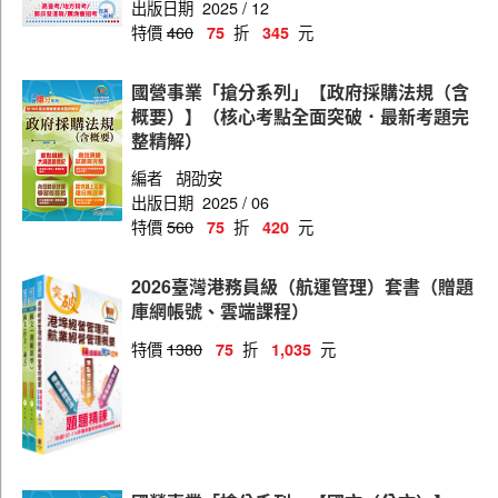
出版日期
2025 / 12
員級(電機)
特價
460
折
元
75
345
員級(航運管理、技術)
國營事業「搶分系列」【政府採購法規（含
員級(資訊)
概要）】（核心考點全面突破．最新考題完
整精解）
員級(貨櫃場站管理)
編者
胡劭安
師級(貨櫃場站管理)
出版日期
2025 / 06
特價
560
折
元
75
420
員級(交通管理)
2026臺灣港務員級（航運管理）套書（贈題
庫網帳號、雲端課程）
特價
1380
折
元
75
1,035