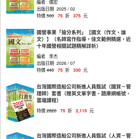
編者
儒宏
出版日期
2025 / 02
特價
500
折
元
75
375
國營事業「搶分系列」【國文（作文、論
文）】（名師寫作指導，佳文範例精選，近
十年國營相關試題精解詳析）
編者
李杰
出版日期
2026 / 07
特價
440
折
元
75
330
台灣國際造船公司新進人員甄試（國貿－管
理師）套書（贈英文單字書、題庫網帳號、
雲端課程）
特價
2820
折
元
75
2,115
台灣國際造船公司新進人員甄試（人資－管