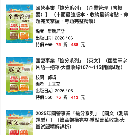
國貿管理師
國營事業「搶分系列」【企業管理（含概
資訊管理師
要）】 （市面最強版本．收納最新考點．命
題完美掌握．考題完整精解）
業務管理師
編者
畢斯尼斯
一般工程師
出版日期
2026 / 06
特價
650
折
元
75
488
工業工程工程師
造船工程師
國營事業「搶分系列」【英文】（國營單字
片語一把罩‧大量收錄107～115相關試題）
資訊工程師
校閱
郭靖
電機工程師
編者
王文充
輪機工程師
出版日期
2026 / 06
特價
550
折
元
75
413
機械工程師
技術生
2025年國營事業「搶分系列」【國文（測驗
題型）】（篇章架構完整‧重點菁華收錄‧大
量試題精解詳析）