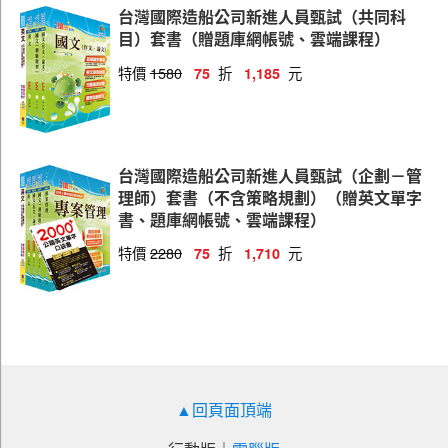
台灣國際造船公司新進人員甄試（共同科
目）套書（贈題庫網帳號、雲端課程）
特價
1580
折
元
75
1,185
台灣國際造船公司新進人員甄試（企劃－管
理師）套書（不含策略規劃）（贈英文單字
書、題庫網帳號、雲端課程）
特價
2280
折
元
75
1,710
▲回頁面頂端