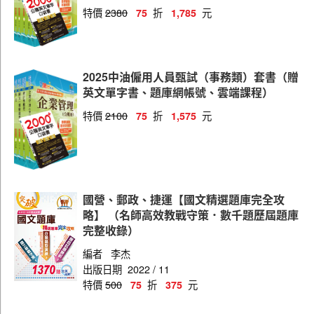
特價
2380
折
元
75
1,785
2025中油僱用人員甄試（事務類）套書（贈
英文單字書、題庫網帳號、雲端課程）
特價
2100
折
元
75
1,575
國營、郵政、捷運【國文精選題庫完全攻
略】 （名師高效教戰守策．數千題歷屆題庫
完整收錄）
編者
李杰
出版日期
2022 / 11
特價
500
折
元
75
375