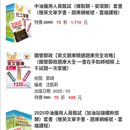
中油僱用人員甄試（煉製類、安環類）套書
（贈英文單字書、題庫網帳號、雲端課程）
特價
2280
折
元
75
1,710
國營郵政【英文題庫精選題庫完全攻略】
（國營郵政題庫大全‧一書在手如師相隨‧上
千試題一次掌握）
校閱
郭靖
編者
沈凱莉
出版日期
2025 / 03
特價
580
折
元
75
435
2025中油僱用人員甄試（加油站儲備幹部
類）套書（贈英文單字書、題庫網帳號、雲
端課程）