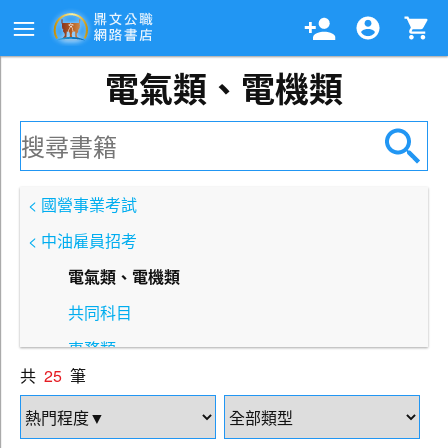
電氣類、電機類
< 國營事業考試
< 中油雇員招考
電氣類、電機類
共同科目
事務類
共
25
筆
機械類
加油站儲備幹部類