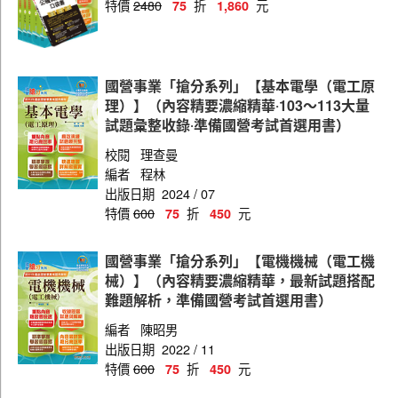
特價
2480
折
元
75
1,860
國營事業「搶分系列」【基本電學（電工原
理）】（內容精要濃縮精華‧103～113大量
試題彙整收錄‧準備國營考試首選用書）
校閱
理查曼
編者
程林
出版日期
2024 / 07
特價
600
折
元
75
450
國營事業「搶分系列」【電機機械（電工機
械）】（內容精要濃縮精華，最新試題搭配
難題解析，準備國營考試首選用書）
編者
陳昭男
出版日期
2022 / 11
特價
600
折
元
75
450