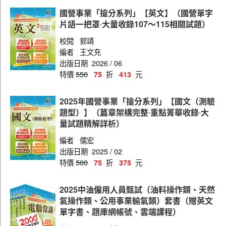
煉製類、安環類
國營事業「搶分系列」【英文】（國營單字
油料操作類
片語一把罩‧大量收錄107～115相關試題）
土木類
校閱
郭靖
編者
王文充
消防類
出版日期
2026 / 06
特價
550
折
元
75
413
儀電類
公用事業輸氣類
2025年國營事業「搶分系列」【國文（測驗
題型）】（篇章架構完整‧重點菁華收錄‧大
探勘類
量試題精解詳析）
航空加油類、油罐汽車駕駛員類
編者
儒宏
探採鑽井類
出版日期
2025 / 02
特價
500
折
元
75
375
車輛修護類
2025中油僱用人員甄試（油料操作類、天然
氣操作類、公用事業輸氣類）套書（贈英文
單字書、題庫網帳號、雲端課程）