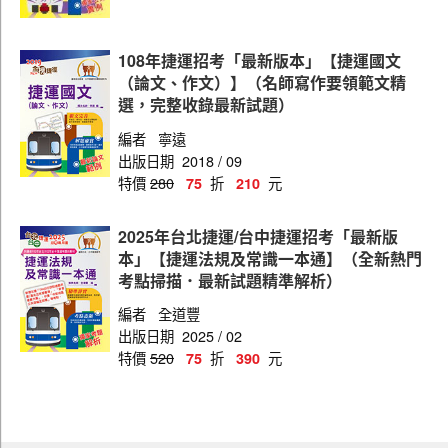
高捷（行控管理機電組）
108年捷運招考「最新版本」【捷運國文
高捷（行控管理交通組）
（論文、作文）】（名師寫作要領範文精
高捷（票務管理）
選，完整收錄最新試題）
編者
寧遠
高捷（資訊工程）
出版日期
2018 / 09
高捷（外包電機技術員）
特價
280
折
元
75
210
高捷（站務管理）
2025年台北捷運/台中捷運招考「最新版
高捷（列車駕駛）
本」【捷運法規及常識一本通】（全新熱門
考點掃描．最新試題精準解析）
高捷（列車駕駛機電組）
編者
全道豐
淡海輕軌
出版日期
2025 / 02
新北捷運
特價
520
折
元
75
390
桃捷(運務站務類)