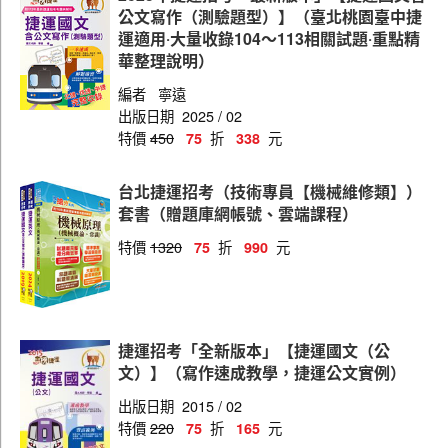
桃捷（電子）
公文寫作（測驗題型）】（臺北桃園臺中捷
運適用‧大量收錄104～113相關試題‧重點精
桃捷（企劃）
華整理說明）
桃捷（程式設計師）
編者
寧遠
出版日期
2025 / 02
桃捷（資訊類）
特價
450
折
元
75
338
桃捷（財會）
台北捷運招考（技術專員【機械維修類】）
桃捷（會計）
套書（贈題庫網帳號、雲端課程）
桃捷（法務）
特價
1320
折
元
75
990
桃捷（人資）
桃捷（行政採購類）
桃捷（原民、身障）
捷運招考「全新版本」【捷運國文（公
文）】（寫作速成教學，捷運公文實例）
高捷（電機工程）
出版日期
2015 / 02
高捷（儀電工程）
特價
220
折
元
75
165
高捷（機械工程）