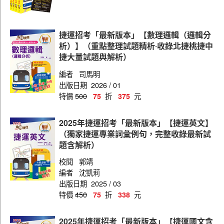
北捷（人資）
北捷（企劃）
捷運招考「最新版本」【數理邏輯（邏輯分
析）】（重點整理試題精析‧收錄北捷桃捷中
北捷（營運類）
捷大量試題與解析）
桃捷（共同科目）
編者
司馬明
出版日期
2026 / 01
桃捷（人資）共同科目
特價
500
折
元
75
375
桃捷（票務員、司機員）
桃捷（運務票務）
2025年捷運招考「最新版本」【捷運英文】
（獨家捷運專業詞彙例句，完整收錄最新試
桃捷（工安類）
題含解析）
桃捷（土木）
校閱
郭靖
編者
沈凱莉
桃捷（電機）
出版日期
2025 / 03
桃捷（機械）
特價
450
折
元
75
338
桃捷（軌道類）
2025年捷運招考「最新版本」【捷運國文含