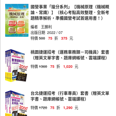
北捷（財務）
國營事業「搶分系列」【機械原理（機械概
北捷（會計）
論、常識）】（核心考點高效整理．全新考
題精準解析，準備國營考試首選用書！）
北捷（行車）
編者
王勝利
北捷（土木）
出版日期
2022 / 07
特價
500
折
元
75
375
北捷（電子）
北捷（電機）
桃園捷運招考（運務車務類－司機員）套書
（贈英文單字書、題庫網帳號、雲端課程）
北捷（物業 ）
特價
1360
折
元
75
1,020
北捷（資訊）
北捷（運務）
北捷（交通運輸規劃）
台北捷運招考（行車專員）套書（贈英文單
北捷（司機員、站務員、服務員、客服員）
字書、題庫網帳號、雲端課程）
北捷（常年大夜班）
特價
1720
折
元
75
1,290
北捷（控制員）