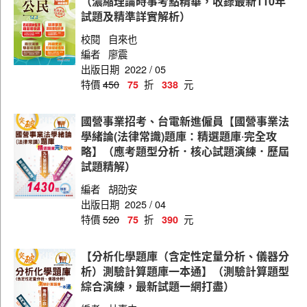
（濃縮理論時事考點精華，收錄最新110年
試題及精準詳實解析）
校閱
自來也
編者
廖震
出版日期
2022 / 05
特價
450
折
元
75
338
國營事業招考、台電新進僱員【國營事業法
學緒論(法律常識)題庫：精選題庫‧完全攻
略】（應考題型分析．核心試題演練．歷屆
試題精解）
編者
胡劭安
出版日期
2025 / 04
特價
520
折
元
75
390
【分析化學題庫（含定性定量分析、儀器分
析）測驗計算題庫一本通】（測驗計算題型
綜合演練，最新試題一網打盡）