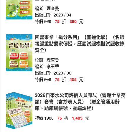
編者
理查曼
出版日期
2020 / 04
特價
520
折
元
75
390
國營事業「搶分系列」【普通化學】（名師
親編重點獨家傳授，歷屆試題模擬試題收錄
齊全）
校閱
理查曼
編者
李玉華
出版日期
2020 / 06
特價
540
折
元
75
405
2026自來水公司評價人員甄試（營運士業務
類）套書（含抄表人員）（贈企管通用辭
庫、題庫網帳號、雲端課程）
特價
1980
折
元
75
1,485