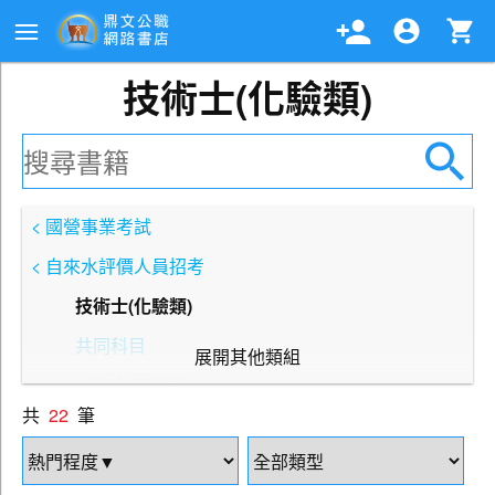
技術士(化驗類)
< 國營事業考試
< 自來水評價人員招考
技術士(化驗類)
共同科目
展開其他類組
技術士(工程類)
共
22
筆
技術士(裝修類)
技術士(操作類甲)