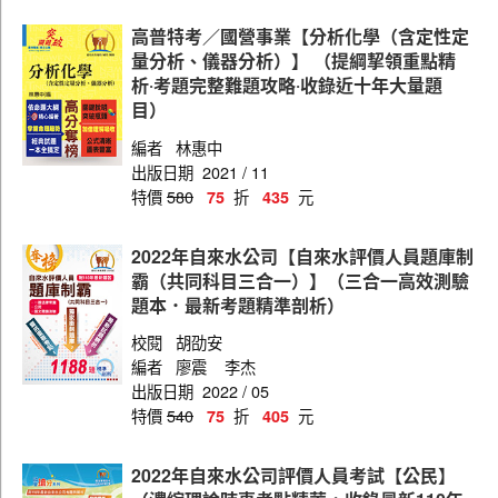
高普特考／國營事業【分析化學（含定性定
量分析、儀器分析）】 （提綱挈領重點精
析‧考題完整難題攻略‧收錄近十年大量題
目）
編者
林惠中
出版日期
2021 / 11
特價
580
折
元
75
435
2022年自來水公司【自來水評價人員題庫制
霸（共同科目三合一）】（三合一高效測驗
題本．最新考題精準剖析）
校閱
胡劭安
編者
廖震
李杰
出版日期
2022 / 05
特價
540
折
元
75
405
2022年自來水公司評價人員考試【公民】