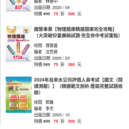
編者
林惠中
出版日期
2020 / 04
特價
400
折
元
75
300
國營事業【物理題庫精選題庫完全攻略】
（大突破份量廣納試題‧完全命中考試重點）
校閱
理查曼
編者
沈世屏
出版日期
2020 / 03
特價
520
折
元
75
390
2024年自來水公司評價人員考試【國文（閱
讀測驗）】（精選範文剖析‧歷屆完整試題收
錄）
校閱
郭襄
編者
李杰
出版日期
2023 / 10
特價
400
折
元
75
300