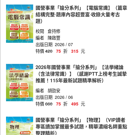
技術士(操作類乙)
國營事業「搶分系列」【電腦常識】（篇章
營運士(行政類)
結構完整‧題庫內容超豐富‧收錄大量考古
題）
營運士(行政類地政)
校閱
倉持修
營運士(抄表類)
編者
陳啟豐
出版日期
2026 / 07
營運士(業務類)
特價
420
折
元
75
315
2026年國營事業「搶分系列」【法學緒論
（含法律常識）】（感謝PTT上榜考生誠摯
推薦！115年最新試題精準解析）
編者
胡劭安
出版日期
2026 / 06
特價
660
折
元
75
495
國營事業「搶分系列」【物理】（VIP讀者
專區讀加掌握最多試題，精華濃縮名師重點
整理精析）