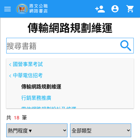
傳輸網路規劃維運
< 國營事業考試
< 中華電信招考
傳輸網路規劃維運
行銷業務推廣
電信網路規劃設計及維運
共
18
筆
企業客戶技術服務
資訊系統開發及維運