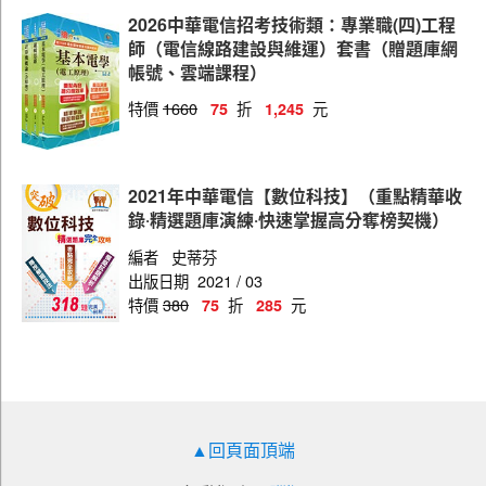
2026中華電信招考技術類：專業職(四)工程
師（電信線路建設與維運）套書（贈題庫網
帳號、雲端課程）
特價
1660
折
元
75
1,245
2021年中華電信【數位科技】（重點精華收
錄‧精選題庫演練‧快速掌握高分奪榜契機）
編者
史蒂芬
出版日期
2021 / 03
特價
380
折
元
75
285
▲回頁面頂端