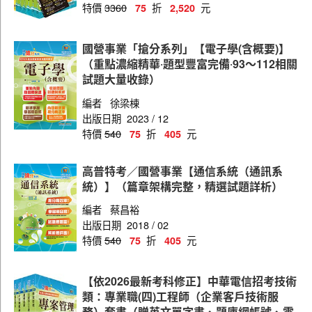
特價
3360
折
元
75
2,520
國營事業「搶分系列」【電子學(含概要)】
（重點濃縮精華‧題型豐富完備‧93～112相關
試題大量收錄）
編者
徐梁棟
出版日期
2023 / 12
特價
540
折
元
75
405
高普特考／國營事業【通信系統（通訊系
統）】（篇章架構完整，精選試題詳析）
編者
蔡昌裕
出版日期
2018 / 02
特價
540
折
元
75
405
【依2026最新考科修正】中華電信招考技術
類：專業職(四)工程師（企業客戶技術服
務）套書（贈英文單字書、題庫網帳號、雲