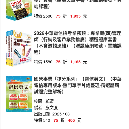
端課程）
特價
2580
折
元
75
1,935
2026中華電信招考業務類：專業職(四)管理
師（行銷及客戶業務推廣）精選題庫套書
（不含邏輯思維）（贈題庫網帳號、雲端課
程）
特價
1580
折
元
75
1,185
國營事業「搶分系列」【電信英文】（中華
電信專用版本‧熱門單字片語整理‧精選歷屆
試題完整解析）
校閱
郭靖
編者
殷文強
出版日期
2025 / 03
特價
540
折
元
75
405