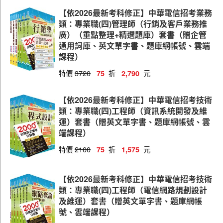
電力空調維運管理
【依2026最新考科修正】中華電信招考業務
電信線路建設與維運
類：專業職(四)管理師（行銷及客戶業務推
廣）（重點整理+精選題庫）套書（贈企管
通用詞庫、英文單字書、題庫網帳號、雲端
課程）
特價
3720
折
元
75
2,790
【依2026最新考科修正】中華電信招考技術
類：專業職(四)工程師（資訊系統開發及維
運）套書（贈英文單字書、題庫網帳號、雲
端課程）
特價
2100
折
元
75
1,575
【依2026最新考科修正】中華電信招考技術
類：專業職(四)工程師（電信網路規劃設計
及維運）套書（贈英文單字書、題庫網帳
號、雲端課程）