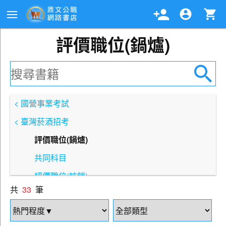
評價職位(鍋爐)
< 國營事業考試
< 臺灣菸酒招考
評價職位(鍋爐)
共同科目
評價職位(訪銷)
共
33
筆
評價職位(營業、免稅店)
評價職位(店頭行銷)