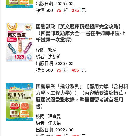
出版日期
2025 / 02
職員(物流管理)
特價
500
折
元
75
375
職員(政風)
國營郵政【英文題庫精選題庫完全攻略】
職員(國際貿易)
（國營郵政題庫大全‧一書在手如師相隨‧上
千試題一次掌握）
職員(國際市場開發)
校閱
郭靖
職員(會計)
編者
沈凱莉
職員(廣告、行銷企劃)
出版日期
2025 / 03
特價
580
折
元
75
435
職員(電子商務)
職員(法務)
國營事業「搶分系列」【應用力學（含材料
力學、工程力學）】（內容精要濃縮精華，
職員(地政)
歷屆試題彙整收錄，準備國營考試首選用
書）
職員(企業管理)
校閱
理查曼
職員(電機)
編者
江天福
職員(精密化學分析)
出版日期
2022 / 06