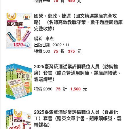
特價
600
折
元
75
450
職員(農化)
職員(人力資源管理)
國營、郵政、捷運【國文精選題庫完全攻
略】 （名師高效教戰守策．數千題歷屆題庫
職員(系統開發)
完整收錄）
職員(事務管理)
編者
李杰
出版日期
2022 / 11
職員(機械工程)
特價
500
折
元
75
375
職員(電子電機)
職員(化工)
2025臺灣菸酒從業評價職位人員（訪銷推
廣）套書（贈企管通用詞庫、題庫網帳號、
職員(財務管理)
雲端課程）
特價
2080
折
元
75
1,560
2025臺灣菸酒從業評價職位人員（食品化
工）套書（贈英文單字書、題庫網帳號、雲
端課程）