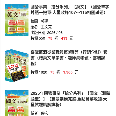
評價職位(推廣)
國營事業「搶分系列」【英文】（國營單字
評價職位(儲運、儲酒)
片語一把罩‧大量收錄107～115相關試題）
評價職位(物料倉儲)
校閱
郭靖
編者
王文充
評價職位(機械)
出版日期
2026 / 06
特價
550
折
元
75
413
評價職位(土木)
評價職位(電子電機)
臺灣菸酒從業職員第3職等（行銷企劃）套
書（贈英文單字書、題庫網帳號、雲端課
評價職位(電氣)
程）
評價職位(化工)
特價
1820
折
元
75
1,365
評價職位(食品化工)
評價職位(資訊技術)
2025年國營事業「搶分系列」【國文（測驗
評價職位(農化)
題型）】（篇章架構完整‧重點菁華收錄‧大
量試題精解詳析）
評價職位(事務管理)
編者
儒宏
評價職位(水電)