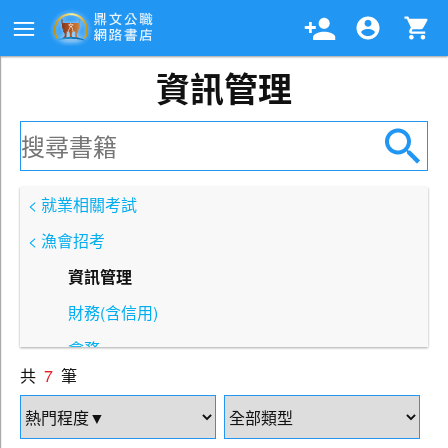
資訊管理
< 就業相關考試
< 漁會招考
資訊管理
財務(含信用)
會務
共
7
筆
業務