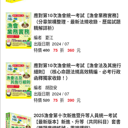
應對第10次漁會統一考試【漁會業務實務】
（分章架構整理．最新法規收錄．歷屆試題
精解詳析）
編者
夏江
出版日期
2024 / 07
特價
480
折
元
75
360
應對第10次漁會統一考試【漁會法及其施行
細則】（核心命題法規高效精編．必考行政
函釋獨家收錄！）
編者
胡劭安
出版日期
2024 / 07
特價
520
折
元
75
390
2025漁會第十次新進暨升等人員統一考試
【最新版本】新進、升等（共同科目）套書
（贈題庫網帳號、雲端課程）