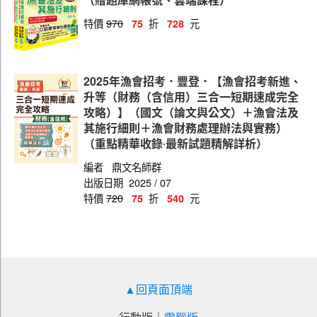
特價
970
折
元
75
728
2025年漁會招考．豐登．【漁會招考新進、
升等（財務（含信用）三合一短期速成完全
攻略）】（國文（論文與公文）＋漁會法及
其施行細則＋漁會財務處理辦法與實務）
（重點精華收錄‧最新試題精解詳析）
編者
鼎文名師群
出版日期
2025 / 07
特價
720
折
元
75
540
▲回頁面頂端