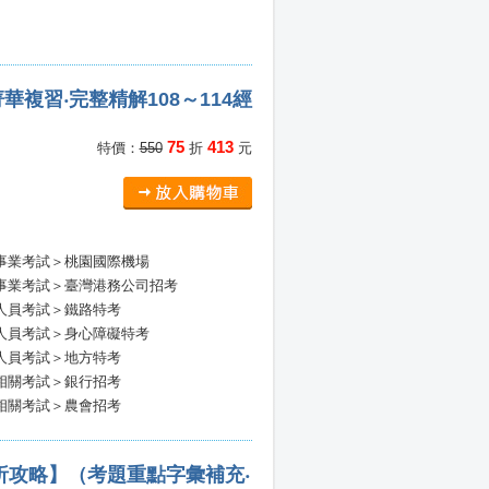
複習‧完整精解108～114經
75
413
特價：
550
折
元
事業考試＞桃園國際機場
事業考試＞臺灣港務公司招考
人員考試＞鐵路特考
人員考試＞身心障礙特考
人員考試＞地方特考
相關考試＞銀行招考
相關考試＞農會招考
析攻略】（考題重點字彙補充‧