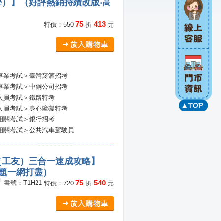
）】（好評熱銷持續改版‧高
75
413
特價：
550
折
元
事業考試＞臺灣菸酒招考
事業考試＞中鋼公司招考
人員考試＞鐵路特考
人員考試＞身心障礙特考
相關考試＞銀行招考
相關考試＞公共汽車駕駛員
（工友）三合一速成攻略】
試題一網打盡）
75
540
／ 書號：T1H21
特價：
720
折
元