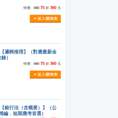
75
360
特價：
480
折
元
家」【邏輯推理】（對應最新金
收錄）
75
360
特價：
480
折
元
家」【銀行法（含概要）】（公
效精編．短期應考首選）