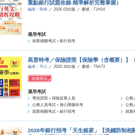
重點銀行試題收錄‧精準解析完整掌握）
編者：郭靖
／ 2026.03出版 ／ 書號：T1H14
適用考試
就業相關考試＞銀行招考
高普特考／保險證照【保險學（含概要）】（
編者：平心
／ 2025.10出版 ／ 書號：T5A73
推薦商品
適用考試
專技證照＞保險從業人員
公務
公務人員考試＞身心障礙特考
公務
就業相關考試＞銀行招考
就業
2026年銀行招考「天生銀家」【洗錢防制