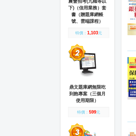
農會招考(九職等以
下)（信用業務）套
書（贈題庫網帳
號、雲端課程）
1,103
特價：
元
鼎文題庫網無限吃
到飽專案（三個月
使用期限）
599
特價：
元