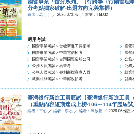
國營事業「搶分系列」【行銷學（行銷管理學
分考點獨家破解‧出題方向完美掌握）
編者：馬可丁
／ 2026.07出版 ／ 書號：T5D32
適用考試
國營事業考試＞台糖新進工員招考
國營
國營事業考試＞中華電信招考
國營
國營事業考試＞台灣國際造船公司
公務
公務人員考試＞高普考
公務
公務人員考試＞專利商標審查人員
就業
就業相關考試＞中華郵政招考
就業
臺灣銀行新進工員甄試【臺灣銀行新進工員
（重點內容短期速成上榜‧106～114年歷屆
編者：平心
／
編者：李杰
／
編者：陳啟豐
／ 2026.06出版 