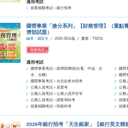
適用考試
就業相關考試＞銀行招考
國營事業「搶分系列」【財務管理】（重點菁華
濟部試題）
編者：錢富生
／ 2026.05出版 ／ 書號：T5D31
推薦商品
適用考試
國營事業考試＞經濟部聯招(台電、中油、台
國營
水、台糖)
國營
國營事業考試＞台北自來水招考
公務
公務人員考試＞高普考
公務
公務人員考試＞公務人員升官等
公務
公務人員考試＞調查局特考
就業
就業相關考試＞民航特考
就業
2026年銀行招考「天生銀家」【銀行英文精