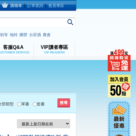
購物車
│
訂單查詢
│
會員專區
初等
地特
國營
台菸酒
農會
客服Q&A
VIP讀者專區
USTOMER SERVICE
VIP READERS
全部類型
單書
套書