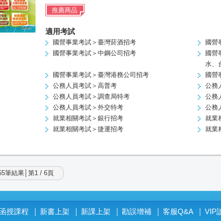
推薦商品
適用考試
國營事業考試＞臺灣菸酒招考
國營
國營事業考試＞中鋼公司招考
國營
水、
國營事業考試＞臺灣港務公司招考
國營
公務人員考試＞高普考
公務
公務人員考試＞調查局特考
公務
公務人員考試＞外交特考
公務
就業相關考試＞銀行招考
就業
就業相關考試＞捷運招考
就業
5筆結果│第1 / 6頁
函授課程
新書上架
新課上架
勘誤增補
客服Q&A
VI
│
│
│
│
│