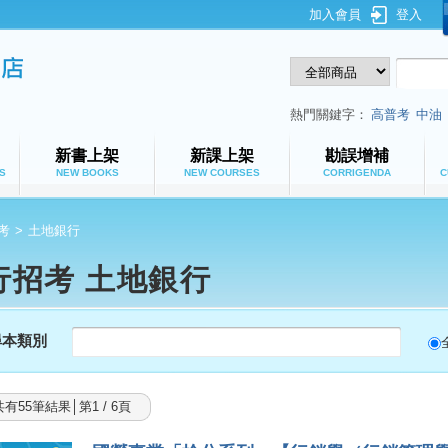
加入會員
登入
鼎文公職網路書店
熱門關鍵字：
高普考
中油
新書上架
新課上架
勘誤增補
S
NEW BOOKS
NEW COURSES
CORRIGENDA
C
考
>
土地銀行
行招考 土地銀行
尋本類別
共有55筆結果│第1 / 6頁