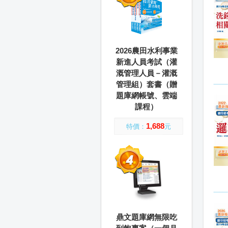
2026農田水利事業
新進人員考試（灌
溉管理人員－灌溉
管理組）套書（贈
題庫網帳號、雲端
課程）
1,688
特價：
元
鼎文題庫網無限吃