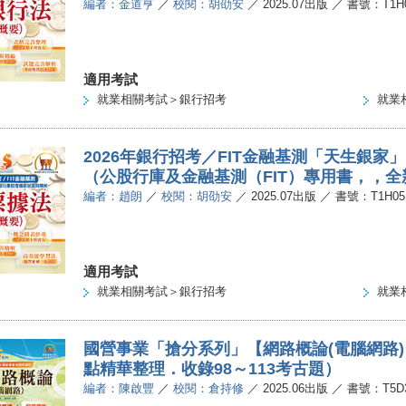
編者：金道亨
／
校閱：胡劭安
／ 2025.07出版 ／ 書號：T1H
適用考試
就業相關考試＞銀行招考
就業
2026年銀行招考／FIT金融基測「天生銀
（公股行庫及金融基測（FIT）專用書，，
編者：趙朗
／
校閱：胡劭安
／ 2025.07出版 ／ 書號：T1H05
適用考試
就業相關考試＞銀行招考
就業
國營事業「搶分系列」【網路概論(電腦網路
點精華整理．收錄98～113考古題）
編者：陳啟豐
／
校閱：倉持修
／ 2025.06出版 ／ 書號：T5D