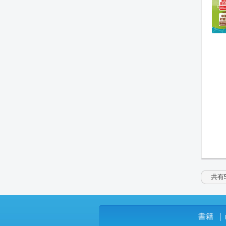
共有5
書籍
│