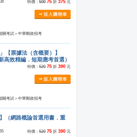
75
375
08
特價：
500
折
元
相關考試＞中華郵政招考
家」」【票據法（含概要）】
全新高效精編．短期應考首選）
75
390
特價：
520
折
元
相關考試＞中華郵政招考
)】（網路概論首選用書．重
75
390
35
特價：
520
折
元