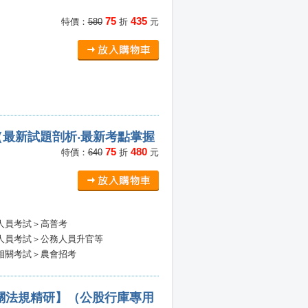
75
435
特價：
580
折
元
最新試題剖析‧最新考點掌握
75
480
特價：
640
折
元
人員考試＞高普考
人員考試＞公務人員升官等
相關考試＞農會招考
相關法規精研】（公股行庫專用