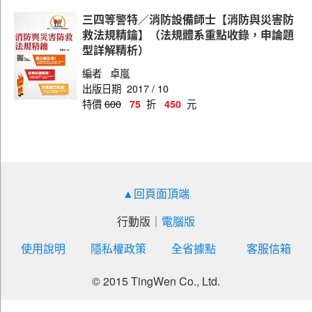
三四等警特／消防設備師士【消防與災害防
救法規精鑰】（法規體系重點收錄，申論題
型詳解精析）
編者
卓嵐
出版日期
2017 / 10
特價
600
折
元
75
450
▲回頁面頂端
行動版
｜
電腦版
使用說明
隱私權政策
全省據點
客服信箱
© 2015 TingWen Co., Ltd.