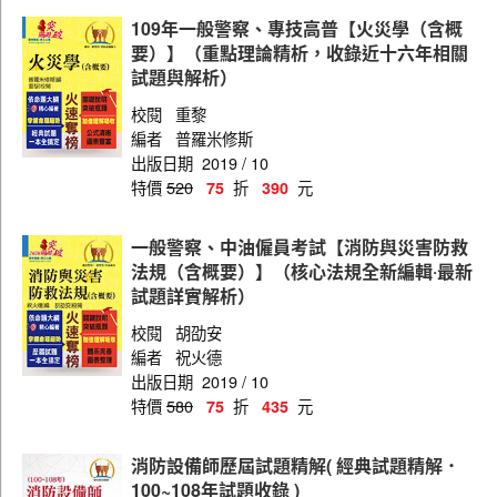
109年一般警察、專技高普【火災學（含概
要）】（重點理論精析，收錄近十六年相關
試題與解析）
校閱
重黎
編者
普羅米修斯
出版日期
2019 / 10
特價
520
折
元
75
390
一般警察、中油僱員考試【消防與災害防救
法規（含概要）】（核心法規全新編輯‧最新
試題詳實解析）
校閱
胡劭安
編者
祝火德
出版日期
2019 / 10
特價
580
折
元
75
435
消防設備師歷屆試題精解( 經典試題精解．
100~108年試題收錄 )