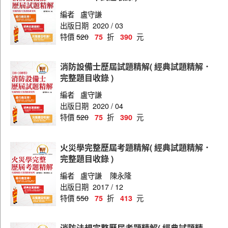
編者
盧守謙
出版日期
2020 / 03
特價
520
折
元
75
390
消防設備士歷屆試題精解( 經典試題精解．
完整題目收錄 )
編者
盧守謙
出版日期
2020 / 04
特價
520
折
元
75
390
火災學完整歷屆考題精解( 經典試題精解．
完整題目收錄 )
編者
盧守謙
陳永隆
出版日期
2017 / 12
特價
550
折
元
75
413
消防法規完整歷屆考題精解( 經典試題精