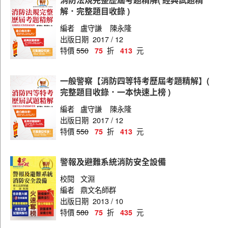
解．完整題目收錄 )
編者
盧守謙
陳永隆
出版日期
2017 / 12
特價
550
折
元
75
413
一般警察【消防四等特考歷屆考題精解】(
完整題目收錄．一本快速上榜 )
編者
盧守謙
陳永隆
出版日期
2017 / 12
特價
550
折
元
75
413
警報及避難系統消防安全設備
校閱
文淵
編者
鼎文名師群
出版日期
2013 / 10
特價
580
折
元
75
435