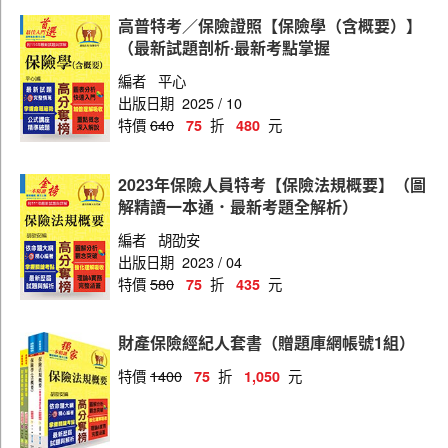
高普特考／保險證照【保險學（含概要）】
（最新試題剖析‧最新考點掌握
編者
平心
出版日期
2025 / 10
特價
640
折
元
75
480
2023年保險人員特考【保險法規概要】（圖
解精讀一本通．最新考題全解析）
編者
胡劭安
出版日期
2023 / 04
特價
580
折
元
75
435
財產保險經紀人套書（贈題庫網帳號1組）
特價
1400
折
元
75
1,050