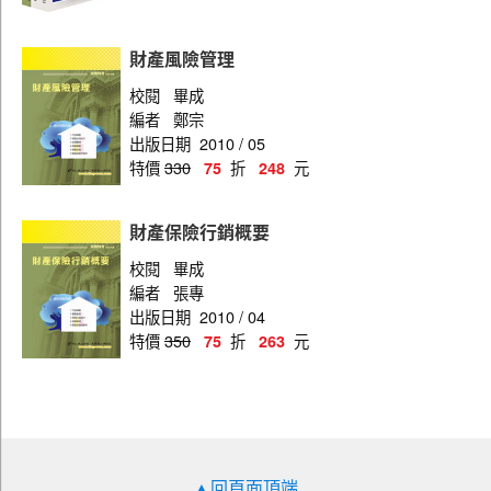
財產風險管理
校閱
畢成
編者
鄭宗
出版日期
2010 / 05
特價
330
折
元
75
248
財產保險行銷概要
校閱
畢成
編者
張專
出版日期
2010 / 04
特價
350
折
元
75
263
▲回頁面頂端