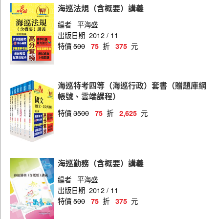
海巡法規（含概要）講義
編者
平海盛
出版日期
2012 / 11
特價
500
折
元
75
375
海巡特考四等（海巡行政）套書（贈題庫網
帳號、雲端課程）
特價
3500
折
元
75
2,625
海巡勤務（含概要）講義
編者
平海盛
出版日期
2012 / 11
特價
500
折
元
75
375