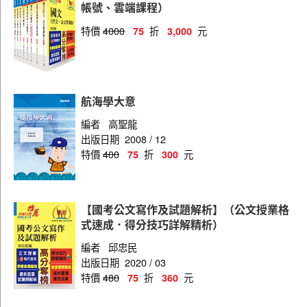
帳號、雲端課程）
特價
4000
折
元
75
3,000
航海學大意
編者
高聖龍
出版日期
2008 / 12
特價
400
折
元
75
300
【國考公文寫作及試題解析】（公文授業格
式速成．得分技巧詳解精析）
編者
邱忠民
出版日期
2020 / 03
特價
480
折
元
75
360