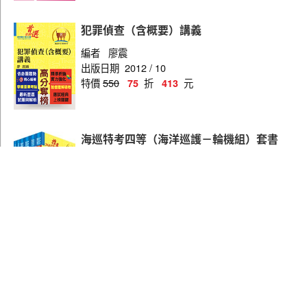
犯罪偵查（含概要）講義
編者
廖震
出版日期
2012 / 10
特價
550
折
元
75
413
海巡特考四等（海洋巡護－輪機組）套書
（不含輪機工程、輪機管理與安全概要）
（贈題庫網帳號、雲端課程）
特價
2860
折
元
75
2,145
看更多書籍