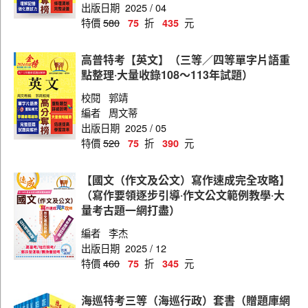
出版日期
2025 / 04
特價
580
折
元
75
435
高普特考【英文】（三等／四等單字片語重
點整理‧大量收錄108～113年試題）
校閱
郭靖
編者
周文蒂
出版日期
2025 / 05
特價
520
折
元
75
390
【國文（作文及公文）寫作速成完全攻略】
（寫作要領逐步引導‧作文公文範例教學‧大
量考古題一網打盡）
編者
李杰
出版日期
2025 / 12
特價
460
折
元
75
345
海巡特考三等（海巡行政）套書（贈題庫網