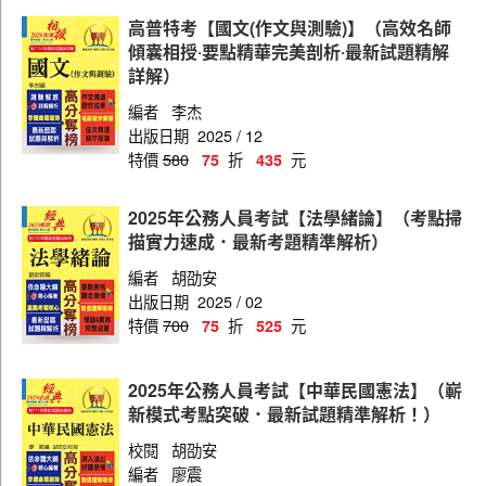
高普特考【國文(作文與測驗)】（高效名師
傾囊相授‧要點精華完美剖析‧最新試題精解
詳解）
編者
李杰
出版日期
2025 / 12
特價
580
折
元
75
435
2025年公務人員考試【法學緒論】（考點掃
描實力速成．最新考題精準解析）
編者
胡劭安
出版日期
2025 / 02
特價
700
折
元
75
525
2025年公務人員考試【中華民國憲法】（嶄
新模式考點突破．最新試題精準解析！）
校閱
胡劭安
編者
廖震