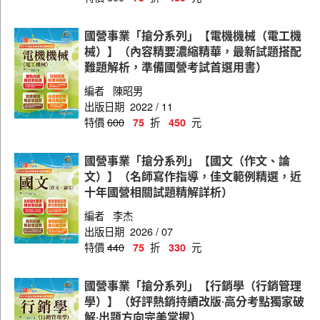
國營事業「搶分系列」【電機機械（電工機
械）】（內容精要濃縮精華，最新試題搭配
難題解析，準備國營考試首選用書）
編者
陳昭男
出版日期
2022 / 11
特價
600
折
元
75
450
國營事業「搶分系列」【國文（作文、論
文）】（名師寫作指導，佳文範例精選，近
十年國營相關試題精解詳析）
編者
李杰
出版日期
2026 / 07
特價
440
折
元
75
330
國營事業「搶分系列」【行銷學（行銷管理
學）】（好評熱銷持續改版‧高分考點獨家破
解‧出題方向完美掌握）