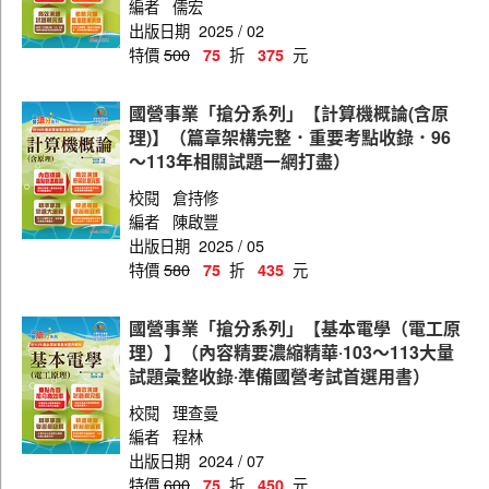
編者
儒宏
出版日期
2025 / 02
特價
500
折
元
75
375
國營事業「搶分系列」【計算機概論(含原
理)】（篇章架構完整．重要考點收錄．96
～113年相關試題一網打盡）
校閱
倉持修
編者
陳啟豐
出版日期
2025 / 05
特價
580
折
元
75
435
國營事業「搶分系列」【基本電學（電工原
理）】（內容精要濃縮精華‧103～113大量
試題彙整收錄‧準備國營考試首選用書）
校閱
理查曼
編者
程林
出版日期
2024 / 07
特價
600
折
元
75
450