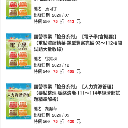
編者
馬可丁
出版日期
2026 / 07
特價
550
折
元
75
413
國營事業「搶分系列」【電子學(含概要)】
（重點濃縮精華‧題型豐富完備‧93～112相關
試題大量收錄）
編者
徐梁棟
出版日期
2023 / 12
特價
540
折
元
75
405
國營事業「搶分系列」【人力資源管理】
（要點整理‧脈絡清晰‧111～114年經濟部試
題精準解析）
編者
胡鼎華
出版日期
2026 / 05
特價
560
折
元
75
420