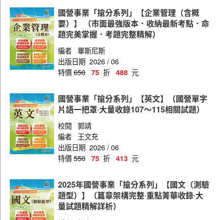
國貿管理師
國營事業「搶分系列」【企業管理（含概
資訊管理師
要）】 （市面最強版本．收納最新考點．命
題完美掌握．考題完整精解）
業務管理師
編者
畢斯尼斯
一般工程師
出版日期
2026 / 06
特價
650
折
元
75
488
工業工程工程師
造船工程師
國營事業「搶分系列」【英文】（國營單字
片語一把罩‧大量收錄107～115相關試題）
資訊工程師
校閱
郭靖
電機工程師
編者
王文充
輪機工程師
出版日期
2026 / 06
特價
550
折
元
75
413
機械工程師
技術生
2025年國營事業「搶分系列」【國文（測驗
題型）】（篇章架構完整‧重點菁華收錄‧大
量試題精解詳析）