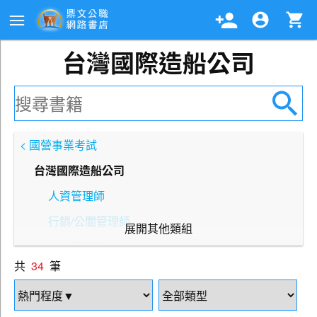
台灣國際造船公司
< 國營事業考試
台灣國際造船公司
人資管理師
行銷/公關管理師
展開其他類組
企劃管理師
共
34
筆
會計管理師
財會管理師