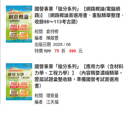
國營事業「搶分系列」【網路概論(電腦網
路)】（網路概論首選用書．重點精華整理．
收錄98～113考古題）
校閱
倉持修
編者
陳啟豐
出版日期
2025 / 06
特價
520
折
元
75
390
國營事業「搶分系列」【應用力學（含材料
力學、工程力學）】（內容精要濃縮精華，
歷屆試題彙整收錄，準備國營考試首選用
書）
校閱
理查曼
編者
江天福
出版日期
2022 / 06
特價
600
折
元
75
450
國營事業「搶分系列」【資訊管理（含系統