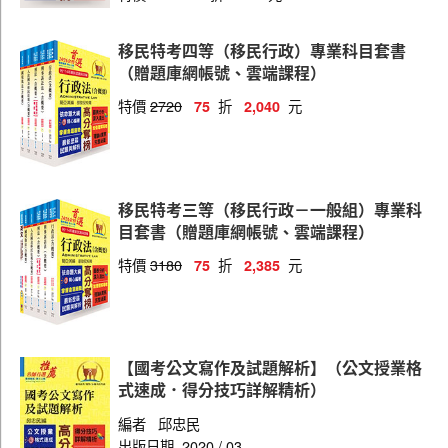
移民特考四等（移民行政）專業科目套書
（贈題庫網帳號、雲端課程）
特價
2720
折
元
75
2,040
移民特考三等（移民行政－一般組）專業科
目套書（贈題庫網帳號、雲端課程）
特價
3180
折
元
75
2,385
【國考公文寫作及試題解析】（公文授業格
式速成．得分技巧詳解精析）
編者
邱忠民
出版日期
2020 / 03