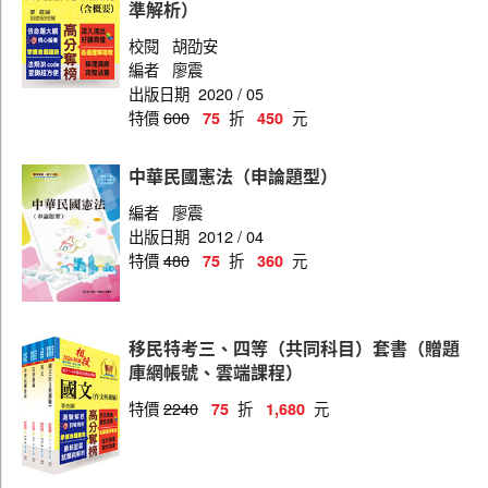
準解析）
校閱
胡劭安
編者
廖震
出版日期
2020 / 05
特價
600
折
元
75
450
中華民國憲法（申論題型）
編者
廖震
出版日期
2012 / 04
特價
480
折
元
75
360
移民特考三、四等（共同科目）套書（贈題
庫網帳號、雲端課程）
特價
2240
折
元
75
1,680