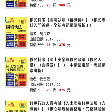
特價
480
折
元
75
360
移民特考【國境執法（含概要）】（移民專
科入門首選．全新考題精準解析！）
編者
胡長瑛
出版日期
2017 / 05
特價
500
折
元
75
375
移民特考【國土安全與移民政策（移民人
權）（含概要）】（一本精讀推薦．考題精
準詳析）
編者
牧雲聰
出版日期
2017 / 05
特價
500
折
元
75
375
移民行政人員考試【入出國及移民法規（含
概要）】（核心法規精要整理．完整試題精