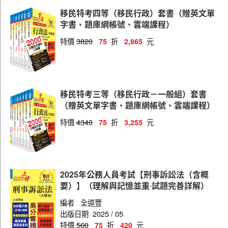
移民特考四等（移民行政）套書（贈英文單
字書、題庫網帳號、雲端課程）
特價
3820
折
元
75
2,865
移民特考三等（移民行政－一般組）套書
（贈英文單字書、題庫網帳號、雲端課程）
特價
4340
折
元
75
3,255
2025年公務人員考試【刑事訴訟法（含概
要）】（理解與記憶並重‧試題完善詳解）
編者
全道豐
出版日期
2025 / 05
特價
560
折
元
75
420