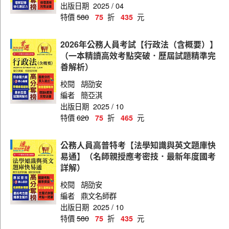
出版日期
2025 / 04
特價
580
折
元
75
435
2026年公務人員考試【行政法（含概要）】
（一本精讀高效考點突破．歷屆試題精準完
善解析）
校閱
胡劭安
編者
簡亞淇
出版日期
2025 / 10
特價
620
折
元
75
465
公務人員高普特考【法學知識與英文題庫快
易通】（名師親授應考密技．最新年度國考
詳解）
校閱
胡劭安
編者
鼎文名師群
出版日期
2025 / 10
特價
580
折
元
75
435