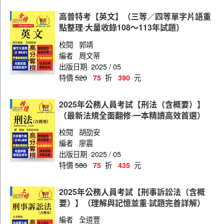
高普特考【英文】（三等／四等單字片語重
點整理‧大量收錄108～113年試題）
校閱
郭靖
編者
周文蒂
出版日期
2025 / 05
特價
520
折
元
75
390
2025年公務人員考試【刑法（含概要）】
（最新法規全面翻修‧一本精讀高效首選）
校閱
胡劭安
編者
廖震
出版日期
2025 / 05
特價
580
折
元
75
435
2025年公務人員考試【刑事訴訟法（含概
要）】（理解與記憶並重‧試題完善詳解）
編者
全道豐