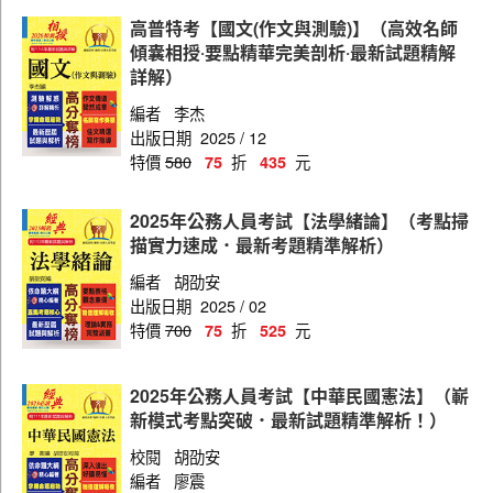
警正海岸巡防人員
高普特考【國文(作文與測驗)】（高效名師
傾囊相授‧要點精華完美剖析‧最新試題精解
詳解）
編者
李杰
出版日期
2025 / 12
特價
580
折
元
75
435
2025年公務人員考試【法學緒論】（考點掃
描實力速成．最新考題精準解析）
編者
胡劭安
出版日期
2025 / 02
特價
700
折
元
75
525
2025年公務人員考試【中華民國憲法】（嶄
新模式考點突破．最新試題精準解析！）
校閱
胡劭安
編者
廖震