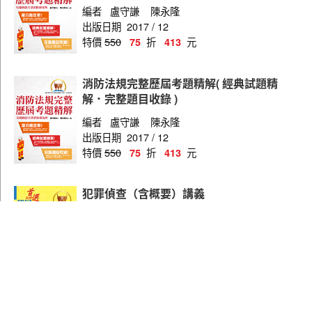
編者
盧守謙
陳永隆
出版日期
2017 / 12
特價
550
折
元
75
413
消防法規完整歷屆考題精解( 經典試題精
解．完整題目收錄 )
編者
盧守謙
陳永隆
出版日期
2017 / 12
特價
550
折
元
75
413
犯罪偵查（含概要）講義
編者
廖震
出版日期
2012 / 10
特價
550
折
元
75
413