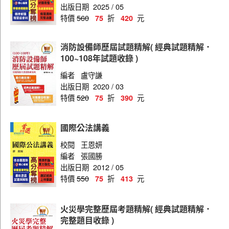
出版日期
2025 / 05
特價
560
折
元
75
420
消防設備師歷屆試題精解( 經典試題精解．
100~108年試題收錄 )
編者
盧守謙
出版日期
2020 / 03
特價
520
折
元
75
390
國際公法講義
校閱
王恩妍
編者
張國勝
出版日期
2012 / 05
特價
550
折
元
75
413
火災學完整歷屆考題精解( 經典試題精解．
完整題目收錄 )