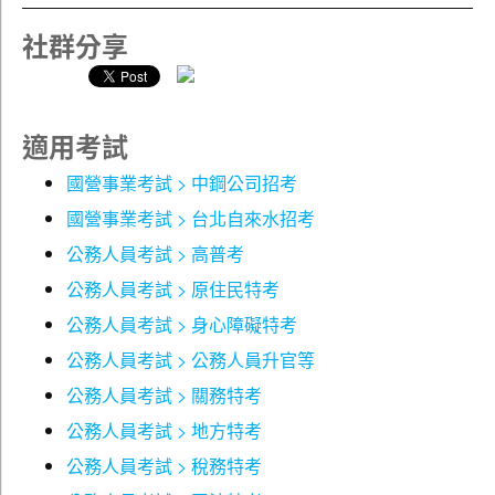
2-6 特種貨物及勞務稅
定！
社群分享
Chatper 03 地方稅務簡介
獨家針對常考法條做標示，提點考生注意方向！
3-1 印花稅
3-2 土地稅
【本書架構】
3-3 房屋稅
適用考試
Part1，利用圖表整合重要法條，讓考生可以快速掌
3-4 契稅
握重點！
3-5 娛樂稅
國營事業考試 > 中鋼公司招考
Part2，提供完整法條與QR code，方便考生掌握最
國營事業考試 > 台北自來水招考
新法規動態！
第二部分 稅務相關法規
公務人員考試 > 高普考
Part3，收錄高普考、地方特考三四等、國稅局試
◎稅捐稽徵法
題，協助考生掌握出題方向！
◎納稅者權利保護法
公務人員考試 > 原住民特考
◎所得稅法
公務人員考試 > 身心障礙特考
【應試要領】
◎所得基本稅額條例
公務人員考試 > 公務人員升官等
稅務法規並不是一個可以輕鬆得高分的科目，因為法條的
◎各類所得扣繳率標準
記憶、修法、計算等對考生而言都有很大的負擔。建議考
◎遺產及贈與稅法
公務人員考試 > 關務特考
生在學習時需以各法規為底，除了要能熟悉各法條內容的
◎貨物稅條例
公務人員考試 > 地方特考
規定外，亦要懂得活用計算。同時近年考試除了母法的部
◎證券交易稅條例
公務人員考試 > 稅務特考
份以外，亦會牽涉到各子法、細則、解釋函令、大法官解
◎加值型及非加值型營業稅法
釋文、各式準則等，所以考生若有閒暇能力，也應當多多