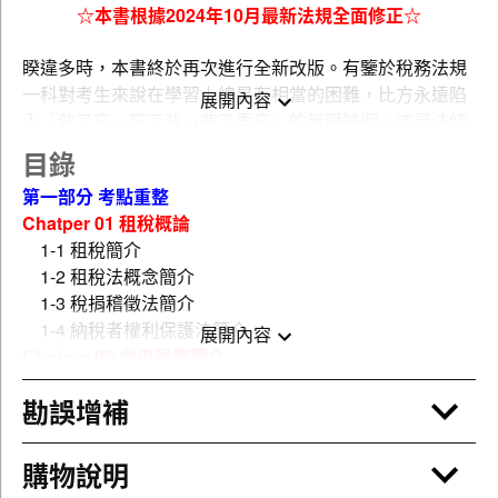
☆本書根據2024年10月最新法規全面修正☆
睽違多時，本書終於再次進行全新改版。有鑒於稅務法規
一科對考生來說在學習上總是有相當的困難，比方永遠陷
展開內容
入『背了忘→忘了背→背了再忘』的無限輪迴，或是法條
有看沒有懂，遇到稅務計算就投降，又或是法條朝令夕
目錄
改，修法不斷......因此為了服務所有考生與讀者，本書此次
第一部分 考點重整
特地全新改版，不但採用最淺顯易懂搭配大量圖表的方式
Chatper 01 租稅概論
說明最新重點法規，同時針對高普考、地方特考三四等、
1-1 租稅簡介
國稅局的試題做最完整詳實的解析說明，以利各方讀者
1-2 租稅法概念簡介
（尤其是非法科生的考生）學習之用。
1-3 稅捐稽徵法簡介
1-4 納稅者權利保護法簡介
展開內容
Chatper 02 中央稅務簡介
【本書特色（非法科生適用版本）】
2-1 所得稅
勘誤增補
2-2 遺產及贈與稅
根據2024年10月最新法條修正，掌握最新法條規
2-3 貨物稅
範！
2-4 營業稅
用圖表概念說明重要法條，方便考生學習記憶！
購物說明
2-5 菸酒稅
針對計算式考題開闢講座說明，教考生活用稅法規