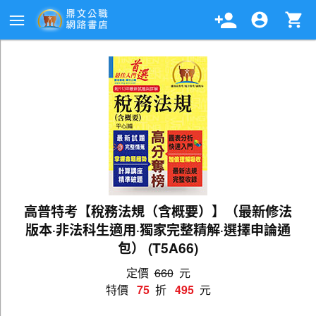
高普特考【稅務法規（含概要）】（最新修法
版本‧非法科生適用‧獨家完整精解‧選擇申論通
包） (T5A66)
定價
660
元
特價
75
折
495
元