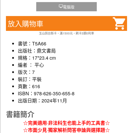
電腦版
放入購物車
玉山與台新卡，滿1500元，刷卡3期0利率
書號：T5A66
出版社：鼎文書局
規格：17*23.4 cm
編者 ： 平心
版次：7
裝訂：平裝
頁數：616
ISBN：978-626-350-655-8
出版日期：2024年11月
書籍簡介
☆完美適用‧非法科生也能上手的工具書☆
☆市面少見‧獨家解析問答申論與選擇題☆