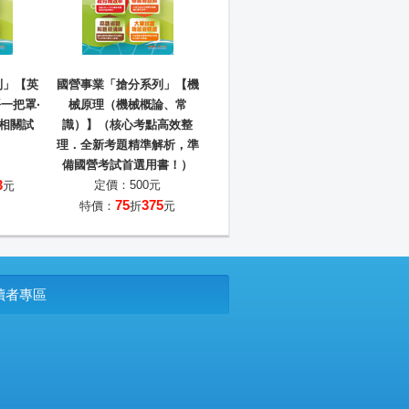
列」【英
國營事業「搶分系列」【機
一把罩‧
械原理（機械概論、常
5相關試
識）】（核心考點高效整
理．全新考題精準解析，準
備國營考試首選用書！）
3
定價：500元
元
75
375
特價：
折
元
P讀者專區