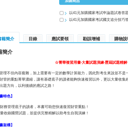
加購商品
以41元加購國家考試申論題試卷答
以41元加購國家考試國文追分技巧答
書籍簡介
目錄
應試要領
勘誤增補
購物說
籍簡介
☆菁華複習用書‧大量試題演練‧歷屆試題精解
管理不但內容龐雜，加上需要有一定的數學計算能力，因此對考生來說並不是
財管的重點菁華濃縮，讓有基礎底子的讀者能夠快速複習以外，更以大量收集
出題方向，以利後續的應試之路！
書特色】
財務管理底子的讀者，本書可助您快速復習財管重點！
量收錄國營試題，並提供完整精解以助考生自我演練！
書架構】