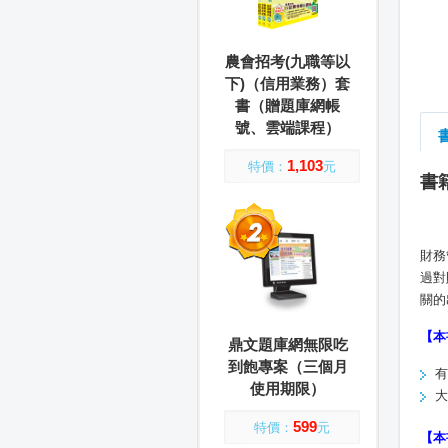
農會招考(九職等以
下)（信用業務）套
書（贈題庫網帳
號、雲端課程）
1,103
特價：
元
書
財務
過對
關的
【本
鼎文題庫網無限吃
到飽專案（三個月
有
使用期限）
大
599
特價：
元
【本