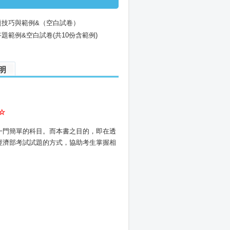
題技巧與範例&（空白試卷）
題範例&空白試卷(共10份含範例)
明
☆
一門簡單的科目。而本書之目的，即在透
經濟部考試試題的方式，協助考生掌握相