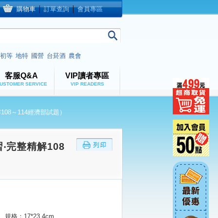
購物車
│
訂單查詢
│
會員專區
初等
地特
國營
台菸酒
農會
客服Q&A
VIP讀者專區
USTOMER SERVICE
VIP READERS
08～114經濟部試題）
完整精解108
規格：17*23.4cm