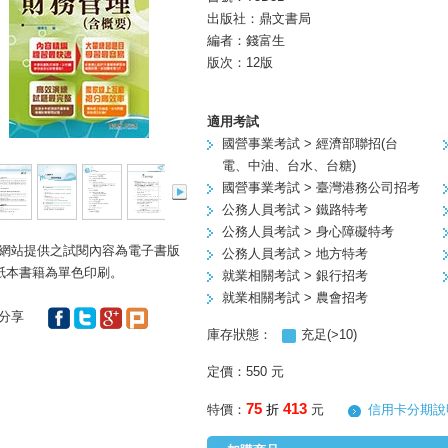
出版社：鼎文書局
編者：
錢富生
版次：12版
適用考試
國營事業考試 > 經濟部聯招(台
電、中油、台水、台糖)
國營事業考試 > 臺灣港務公司招考
公務人員考試 > 鐵路特考
公務人員考試 > 身心障礙特考
網站提供之試閱內容為電子書版
公務人員考試 > 地方特考
 紙本書籍為單色印刷。
就業相關考試 > 銀行招考
就業相關考試 > 農會招考
分享
庫存狀態：
充足(>10)
定價：550 元
75
413
特價
：
折
元
信用卡分期說