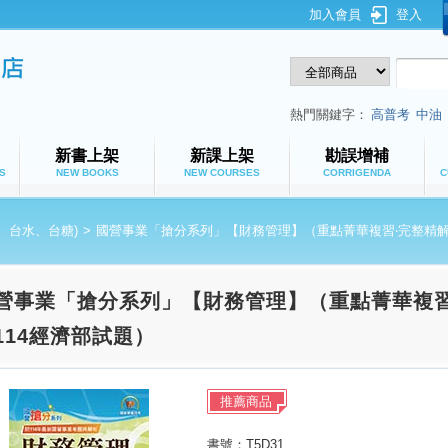
加入會員
登入
鼎文公職網路書店
熱門關鍵字：
高普考
中油
新書上架
新課上架
勘誤增補
S
NEW BOOKS
NEW COURSES
CORRIGENDA
C
、台水、台糖)
>
國營事業「搶分系列」【財務管理】（重點菁華複習‧完整精解1
營事業「搶分系列」【財務管理】（重點菁華複習‧
114經濟部試題）
推薦商品
書號：T5D31