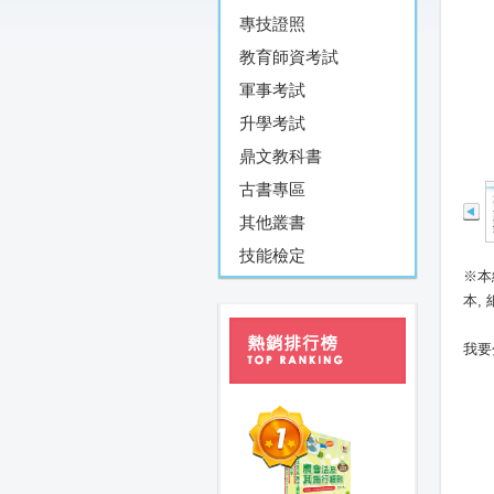
專技證照
教育師資考試
軍事考試
升學考試
鼎文教科書
古書專區
其他叢書
技能檢定
※本
本,
我要