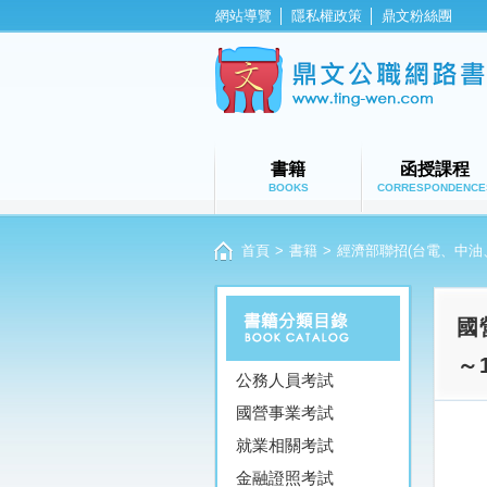
網站導覽
│
隱私權政策
│
鼎文粉絲團
書籍
函授課程
BOOKS
CORRESPONDENCE
首頁
>
書籍
>
經濟部聯招(台電、中油
國
～
公務人員考試
國營事業考試
就業相關考試
金融證照考試