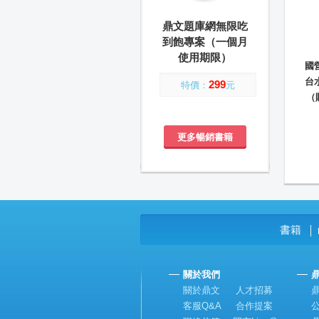
鼎文題庫網無限吃
到飽專案（一個月
使用期限）
國
台
299
特價：
元
（
更多暢銷書籍
書籍
│
關於我們
關於鼎文
人才招募
客服Q&A
合作提案