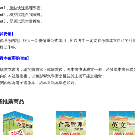
art1，重點快速整理學習。
art2，模擬試題自我演練。
art3，歷屆試題大量搜集。
試要領】
管理考的題目很大一部份偏重公式運用，所以考生一定要在考前建立自己的計
難以作答。
買本書重要須知】
購買本書者，請於購買當下或購買後，將本書快速瀏覽一遍，若發現本書有錯
內向本社退換書，以免影響您學習之權益與上榜可能之機會！
閱內容為電子書版本，紙本書籍為單色印刷。
關推薦商品