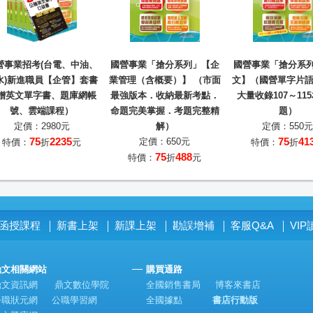
營事業招考(台電、中油、
國營事業「搶分系列」【企
國營事業「搶分系
水)新進職員【企管】套書
業管理（含概要）】 （市面
文】（國營單字片語
贈英文單字書、題庫網帳
最強版本．收納最新考點．
大量收錄107～11
號、雲端課程）
命題完美掌握．考題完整精
題）
定價：2980元
解）
定價：550元
75
2235
75
41
定價：650元
特價：
折
元
特價：
折
75
488
特價：
折
元
函授課程
新書上架
新課上架
勘誤增補
客服Q&A
VI
│
│
│
│
│
鼎文相關網站
購買通路
鼎文資訊網
鼎文數位學院
全國銷售書局
博客來書店
公職狀元網
公職學習網
全國據點
書店行動版