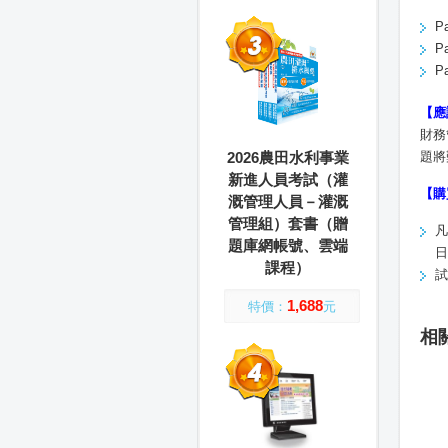
P
P
P
【應
財務
2026農田水利事業
題將
新進人員考試（灌
【購
溉管理人員－灌溉
管理組）套書（贈
凡
題庫網帳號、雲端
日
課程）
試
1,688
特價：
元
相