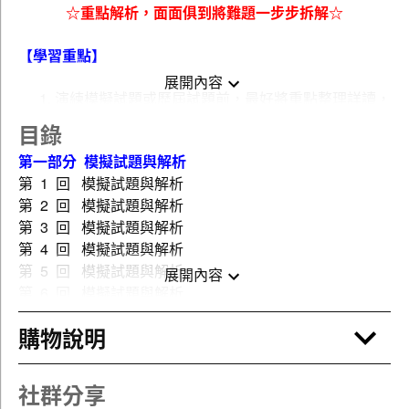
☆重點解析，面面俱到將難題一步步拆解☆
【學習重點】
展開內容
演練模擬試題或歷屆試題前，最好將重點整理詳讀，
建立起基本之架構與背景，並搭配原文書或教科書修
目錄
習，定可獲得更大之效益。
第一部分 模擬試題與解析
為了確保能掌握命題重點，模擬試題之演練是不可或
第 1 回 模擬試題與解析
缺之一環。「機械製造學」除了「材料加工」、「鑄
第 2 回 模擬試題與解析
造」、「塑性加工」、「切削加工」與「工作機械」
第 3 回 模擬試題與解析
等重點，近年之考題越來越偏向「電腦輔助製造」與
第 4 回 模擬試題與解析
「新興製造技術與方法」等章節，是考生應該特別注
第 5 回 模擬試題與解析
意的。
展開內容
第 6 回 模擬試題與解析
歷屆試題的熟悉是非常重要的，不同的考試，命題委
第 7 回 模擬試題與解析
員會有不同的偏好。勤做相關考古題，除了可以看出
購物說明
第 8 回 模擬試題與解析
命題趨勢，更可了解命題委員對題型之偏好，例如考
第 9 回 模擬試題與解析
試中不可能每題都是需要花時間之思考題，必定會搭
第 10 回 模擬試題與解析
配一些能快速回答之觀念題或名詞解釋。因此，歷屆
社群分享
第 11 回 模擬試題與解析
試題可方便考生評估在考場作答時之時間分配，更可