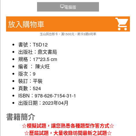
電腦版
放入購物車
玉山與台新卡，滿1500元，刷卡3期0利率
書號：T5D12
出版社：鼎文書局
規格：17*23.5 cm
編者 ： 陳火旺
版次：9
裝訂：平裝
頁數：524
ISBN：978-626-7154-31-1
出版日期：2023年04月
書籍簡介
☆模擬試題，讓您熟悉各種題型作答方式☆
☆歷屆試題，大量收錄坊間最新之試題☆