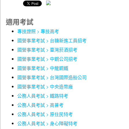
第 12 回 模擬試題與解析
搭配真實的考試時間做計時，評估出更有效率的臨場
第 13 回 模擬試題與解析
解題策略。
第 14 回 模擬試題與解析
解題過程中，最重要的就是檢視自己對此科目內容了
適用考試
第 15 回 模擬試題與解析
解的程度，提早面對自己的弱點來加強，如此，必可
專技證照 > 專技高考
比臨場出錯好得多，更可降低因為臨場緊張或其它種
第二部分 相關歷屆試題與解析
種因素而造成之失誤。
國營事業考試 > 台糖新進工員招考
96 年度台灣電力公司養成班及用人當地化甄試「機械製
考試除了自身的實力加強，最好也能相約實力相當、
國營事業考試 > 臺灣菸酒招考
造及車床常識」試題
志同好友編組讀書會，對於難懂的觀念，或是難解的
國營事業考試 > 中鋼公司招考
96 年度台灣電力公司養成班及用人當地化「機械製造及
試題，可由互相討論的方式解決，如此教學互長，必
起重常識」甄試試題
然有所裨益。當仍有問題無法解決，建議詢問學有專
國營事業考試 > 中龍鋼鐵
96 年度台灣電力公司養成班及用人當地化甄試「機械製
精的老師或是先進，亦可立即上本社討論區提問。
國營事業考試 > 台灣國際造船公司
造及電銲常識」試題
國營事業考試 > 中央造幣廠
97 年公務人員特種考試警察關務人員（三等）考試「機
【考情完備】
械製造學（包括機械材料）」試題
公務人員考試 > 鐵路特考
97 年公務人員高等考試（三級）考試「機械製造學（包
本社網站將隨時提供最新考訊與相關考試情報。
公務人員考試 > 高普考
括機械材料）」試題
坊間試題收錄最完整，是短時間內衝刺奪榜的不二利
公務人員考試 > 原住民特考
97 年公務人員普通考試「機械製造學概要」試題
器。
97 年經濟部所屬事業機構新進職員甄試「機械製造、機
公務人員考試 > 身心障礙特考