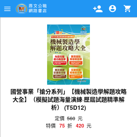
國營事業「搶分系列」【機械製造學解題攻略
大全】（模擬試題海量演練‧歷屆試題精準解
析） (T5D12)
定價
560
元
特價
75
折
420
元