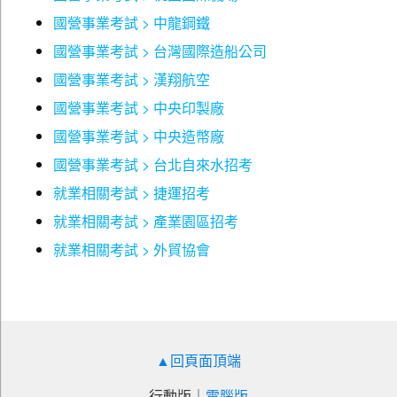
線上系統將提供最新考訊及相關考試資訊。
113 年台電新進僱用人員甄試「英文」試題
國營事業考試 > 中龍鋼鐵
113 年經濟部所屬事業機構新進職員甄試「英文」試題
國營事業考試 > 台灣國際造船公司
【答題對策】
113 年台灣中油僱用人員甄試試題「英文」試題
國營事業考試 > 漢翔航空
114 年臺灣菸酒從業職員及從業評價職位人員甄試「英
字彙題型
：選項答案中如果有不懂的部分，建議考生
文」試題
國營事業考試 > 中央印製廠
用字首、字根作判斷，會更能猜出正確答案。
114 年台電新進僱用人員甄試「英文」試題
國營事業考試 > 中央造幣廠
文法題型
：看到題目先養成習慣去分析一個句子的結
114 年經濟部所屬事業機構新進職員甄試「英文」試題
構，觀察句子的主詞、動詞在哪裡，對作答時會很有
國營事業考試 > 台北自來水招考
114 年台灣自來水評價職位人員甄試「英文」試題
幫助。
114 年台灣中油僱用人員甄試「英文」試題
就業相關考試 > 捷運招考
克漏字與閱讀測驗題型
：作答時，務必保持耐心，第
115 年台電新進僱用人員甄試「英文」試題
就業相關考試 > 產業園區招考
一段因為是重點，建議多花一些時間閱讀，更能掌握
文章題目。閱讀測驗的文章字數通常都是克漏字文章
就業相關考試 > 外貿協會
Part 3 熱門單字片語暨實用例句
字數的二到三倍，所以建議多保留一些時間作答閱讀
測驗部分。
單字片語例句補充
【搭配題庫書】
▲回頁面頂端
閱讀之餘，答題經驗也很重要，以免發生臨考時無法運用
所學這類情況。建議多練習本書相關歷屆試題或者搭配本
行動版
｜
電腦版