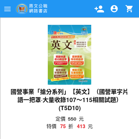
國營事業「搶分系列」【英文】（國營單字片
語一把罩‧大量收錄107～115相關試題）
(T5D10)
定價
550
元
特價
75
折
413
元