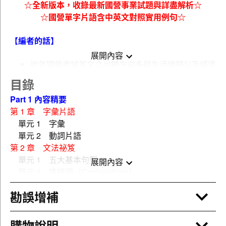
☆全新版本，收錄最新國營事業試題與詳盡解析☆
☆國營單字片語含中英文對照實用例句☆
【編者的話】
展開內容
近年國營考試英文之出題方向多與生活議題以及經濟
活動詞彙有關，並非僅限於專用術語之範圍，因此字
目錄
彙程度不需設定為太專門化或太艱深之單字，字彙量
Part 1 內容精要
約莫高中至大學程度。本書依近年考情分編章節，並
第 1 章 字彙片語
收錄近年國營事業考試熱門單字表，能大幅增加讀者
單元 1 字彙
的單字與常考片語容量。
單元 2 動詞片語
書中內容梳理各類文法之重點，熟讀內文，應可掌握
第 2 章 文法祕笈
英文文法之要點。依近年命題趨勢分析，可看出克漏
單元 1 五大基本句型
字與閱讀測驗之題型常與社會經濟脈動相關，例如中
展開內容
單元 2 連接詞（Conjunctions）
華電信新進從業人員遴選就曾出現美國主權信貸評級
單元 3 不定詞（Infinitives）
調降及台灣基本工資調漲爭議等文章報導。因此，除
勘誤增補
單元 4 動名詞（Gerunds）
了閱讀本書整理之精華外，建議平時可多接觸時事資
單元 5 分詞（Participles）
訊，將有助於文章閱讀之理解能力與答題速度。
單元 6 比較（Comparison）
購物說明