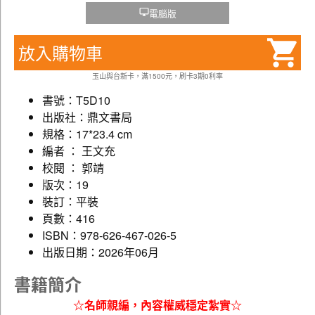
電腦版
放入購物車
玉山與台新卡，滿1500元，刷卡3期0利率
書號：T5D10
出版社：鼎文書局
規格：17*23.4 cm
編者 ： 王文充
校閱 ： 郭靖
版次：19
裝訂：平裝
頁數：416
ISBN：978-626-467-026-5
出版日期：2026年06月
書籍簡介
☆名師親編，內容權威穩定紮實☆