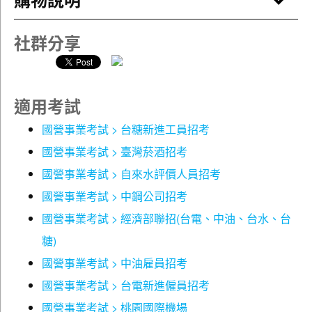
單元 7 關係詞（Relatives）
【內容整理】
單元 8 語氣（Moods）
社群分享
字彙與動詞片語搭配詳細例句，方便讀者閱讀。
Part 2 歷屆試題與解析
文法祕笈重裝改版，條列式說明清晰疏理，深入解釋
◎107～110 年相關試題收錄在本書VIP專區
所有重要概念及結構。
獨家專章收錄國營最新年度單字片語，並附上權威中
適用考試
111 年臺灣菸酒從業職員及從業評價職位人員甄試「英
英文例句對照一點就通。
文」試題
國營事業考試 > 台糖新進工員招考
111 年台電新進僱用人員甄試「英文」試題
【歷屆試題】
國營事業考試 > 臺灣菸酒招考
111 年經濟部所屬事業機構新進職員甄試「英文」試題
國營事業考試 > 自來水評價人員招考
收錄 107～115 年最新相關試題，協助讀者掌握考情
111 年台灣自來水評價職位人員甄試「英文」試題
趨勢。
111 年台灣中油僱用人員甄試「英文」試題
國營事業考試 > 中鋼公司招考
惟因篇幅所致，107～110 年相關試題收錄於線上
112 臺灣菸酒從業職員及從業評價職位人員甄試「英文」
國營事業考試 > 經濟部聯招(台電、中油、台水、台
VIP專區。
試題
糖)
112 年台電新進僱用人員甄試「英文」試題
【線上討論】
112 年經濟部所屬事業機構新進職員甄試「英文」試題
國營事業考試 > 中油雇員招考
112 年台灣自來水評價職位人員甄試「英文」試題
國營事業考試 > 台電新進僱員招考
發現內容闕漏或有任何疑問，可立即上本社討論區回
113 年臺灣菸酒從業職員及從業評價職位人員甄試「英
應與討論。
國營事業考試 > 桃園國際機場
文」試題