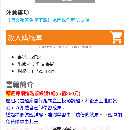
注意事項
【鼎文獨家免費下載】水門操作應試要領
放入購物車
玉山與台新卡，滿1500元，刷卡3期0利率
書號：2F04
出版社：鼎文書局
規格：17*23.4 cm
書籍簡介
贈
題庫網進階版帳號1組(市值250元)
歷屆考古題庫自行組卷產生模擬試題，考後馬上批閱試
卷，以測驗自己的學習成果，
透過精闢試題詳解，達到學習事半功倍的效果。→
題庫網
免費體驗由此去
考前衝刺最佳利器! 大量試題演練就是您上榜的關鍵!
展開內容