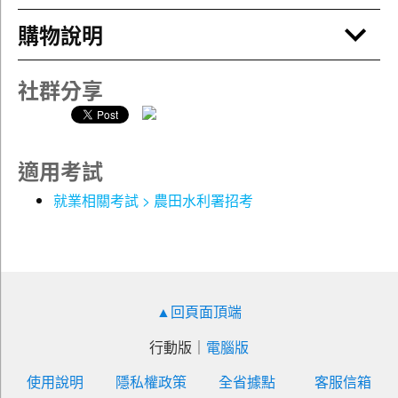
※設置台北、台中、高雄、花蓮考區
假若考生是從第一遍開始念起，表示考生過去對
購物說明
該科並不熟悉，因此最重要的頭一項工作就是要
●考試簡介：
先打下對該科的基礎，先對要考的科目內容有所
~農田水利招考，報考門檻低、薪資高、福利佳、僅考四
基本瞭解。
社群分享
科、無重考生壓力，機會難得，千萬不能錯過！~
精讀：
農田水利會招考，每每吸引了數萬考生的參與。農田灌溉
頭一遍的學習，建議考生最好是將每一科的內容
關係民生甚重、農地甚廣，我國為以稻米生產為主要作物
章節全書地毯式的精讀過，先行建立最完整的概
的最成功國家之一，經過長期的發展，不僅現有之營運組
念，並仔細記憶、背誦或推導。此一步驟對考生
適用考試
織頗具規模，現有之灌溉工程設施亦頗為完善，因此就灌
來說往往是最痛苦的一步，但卻是最必要的一
溉技術、用水調配及營運管理組織是世界上少數最成功的
就業相關考試 > 農田水利署招考
步，因為精讀將有利於考生建立自己的記憶庫，
國家。為了有效調配運用灌溉水資源，臺灣地區設有十七
也能厚植自身的基礎實力！
個農田水利會，除調配用水外並負責維護其轄內之灌溉設
施，以維持農田灌溉用水之供應及排除多餘之水量。目前
【中程應試方略】
農田水利會重要設施包括導水路、幹線、支線、分線、中
經過頭2個月或更長的時間打底之後，考生將進入中
小給水路、隧道及排水路，攔水壩、水門、渡槽、渠首
（短）期的準備時間，此時大概離考前剩2個月左右，
▲回頁面頂端
工、水橋、跌水工、暗渠及量水設備等，分由各地農田水
建議考生以1個月的時間為基準，進行以下複習的準備
利會管理營運中。
行動版
｜
電腦版
工作：
使用說明
隱私權政策
全省據點
客服信箱
水利會考試兩大優勢：
複習重點：