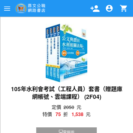
105年水利會考試（工程人員）套書（贈題庫
網帳號、雲端課程） (2F04)
定價
2050
元
特價
75
折
1,538
元
電腦版