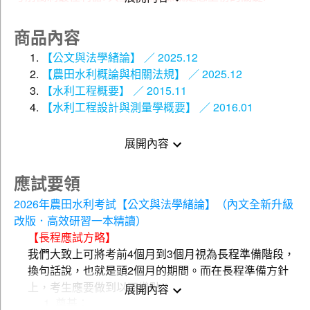
贈
雲端課程(超值好禮)
商品內容
5點觀看點數
線上免費體驗名師授課內容(
)，買書就送課程
【公文與法學緒論】 ／ 2025.12
的好康，一定要把握!!
【農田水利概論與相關法規】 ／ 2025.12
【水利工程概要】 ／ 2015.11
※照片僅供參考，詳細內容參「套書內容（產品規格）」
【水利工程設計與測量學概要】 ／ 2016.01
說明！
※親愛的讀者：本套書出版日期為最初上架日，與單書出
展開內容
版日期不同，單書出版日期請依單本為主，煩請您特別注
意。
應試要領
115年農田水利事業人員新進人員甄試
2026年農田水利考試【公文與法學緒論】（內文全新升級
改版．高效研習一本精讀）
●考試時程：
【長程應試方略】
報名日期：待公告
我們大致上可將考前4個月到3個月視為長程準備階段，
考試日期：待公告
換句話說，也就是頭2個月的期間。而在長程準備方針
預計錄取人數：灌溉工程人員正取114名，灌溉管理人員
上，考生應要做到以下幾點：
展開內容
正取96名，綜合行政人員正取33名，合計243名
奠基：