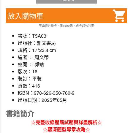
放入購物車
玉山與台新卡，滿1500元，刷卡3期0利率
書號：T5A03
出版社：鼎文書局
規格：17*23.4 cm
編者 ： 周文蒂
校閱 ： 郭靖
版次：16
裝訂：平裝
頁數：416
ISBN：978-626-350-760-9
出版日期：2025年05月
書籍簡介
☆完整收錄歷屆試題與詳盡解析☆
☆艱深題型專章攻略☆