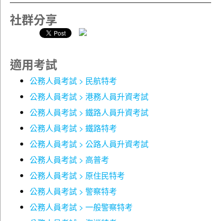
單元7 介系詞
詳細解說三／四等考試特有的單句釋義及篇章結構等
社群分享
單元8 助動詞
困難題型，並提供範例一步步拆解，讓讀者能以最迅
單元9 動名詞
速的方式準確答題，不致手忙腳亂。
單元10 不定詞
克漏字與閱讀測驗可為綜合型測驗，可視為文法的重
單元11 分詞
點驗收，語意轉折與上下文脈絡皆為考點大宗，本單
適用考試
單元12 關係詞
元同樣附有詳盡的作答技巧與準備方法，破除一般的
單元13 時式
解題迷思。
公務人員考試 > 民航特考
單元14 語氣
歷屆試題與解析
公務人員考試 > 港務人員升資考試
單元15 被動語態
完錄108～113年歷屆試題，題題均附上詳盡且精準
公務人員考試 > 鐵路人員升資考試
單元16 疑問句、附加問句與倒裝句
的解析，豐富程度為市面絕無僅有，一有疑問即可迅
單元17 主詞與動詞一致
速查閱並立即獲得解答。
公務人員考試 > 鐵路特考
單元18 易混淆動詞
因篇幅所限，108～110年試題收錄於本書線上VIP專
公務人員考試 > 公路人員升資考試
區。
公務人員考試 > 高普考
Part 2 題型解析
第1章 題型分析與範例
【本書架構】
公務人員考試 > 原住民特考
單元1 克漏字
公務人員考試 > 警察特考
單元2 閱讀測驗
Part1重點整理
公務人員考試 > 一般警察特考
第2章 單句釋義
第一章 字彙片語：包括精選熱門常考字彙與動詞片
第3章 篇章結構
語，並附有隨堂測驗例題。