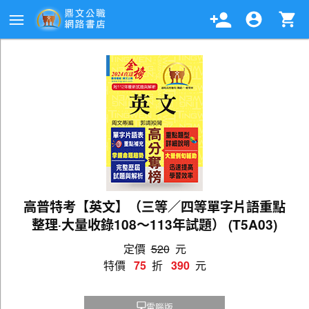
高普特考【英文】（三等／四等單字片語重點
整理‧大量收錄108～113年試題） (T5A03)
定價
520
元
特價
75
折
390
元
電腦版