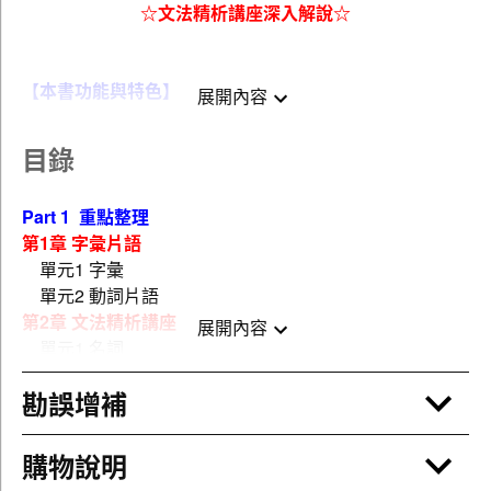
☆文法精析講座深入解說☆
【本書功能與特色】
展開內容
重點整理
目錄
系統化整理高普考以及地特三四等，最近幾年來高頻
率字彙與片語，並提供出處，能協助讀者翻找查
Part 1 重點整理
閱。
第1章 字彙片語
同義字或近義字清楚標示補充，讓您以一化三，字彙
單元1 字彙
功力大躍進。
單元2 動詞片語
收錄片語皆為熱門且實用等級，不僅要知道是什麼意
第2章 文法精析講座
思，還要知道怎麼用。
展開內容
單元1 名詞
文法精析講座為進階讀者必備良方，18 個單元收錄
單元2 代名詞
了多達上百條重點提示，將容易混淆的動詞時態、介
勘誤增補
單元3 冠詞
系詞、關係詞、語氣等文法考點分門別類，以最清晰
單元4 形容詞
的方式呈現於讀者面前，讀完後保證揮別靠語感瞎猜
單元5 副詞
的日子。
購物說明
單元6 連接詞
題型解析