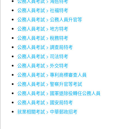
公務人員考試 > 海巡特考
第二章 文法精析講座：分門別類將文法概念劃分為
公務人員考試 > 社福特考
Part 3 歷屆試題與解析
18個命題重點單元。
公務人員考試 > 公務人員升官等
◎因篇幅所限，108 ～ 110 年試題收錄於本書線上 VIP 專
Part2題型解析
區
常見題型說明：包括克漏字與閱讀測驗，讀者雖然較
公務人員考試 > 地方特考
111 年公務人員一般警察人員、特種考試交通事業鐵路人
常接觸，但容易因答題速度或緊張等原因，而在此失
公務人員考試 > 稅務特考
員（三等／高員三級）考試「英文」試題
去大量分數，應多加注意。
公務人員考試 > 調查局特考
111 年特種考試交通事業鐵路人員（員級）考試「英文」
進階題型說明：包括單句釋義與篇章結構，這類題型
試題
在其他國家考試較不多見，建議讀者應仔細閱讀並勤
公務人員考試 > 司法特考
111 年公務人員高等考試三級考試「英文」試題
於練習，才能掌握關鍵致勝分數。
公務人員考試 > 外交特考
111 年公務人員普通考試「英文」試題
Part3歷屆試題與解析
公務人員考試 > 專利商標審查人員
111 年特種考試地方政府公務人員（三等）考試「英文」
歷屆試題：完整收錄了近年國家考試試題給各位讀
試題
者，讓讀者省去收集各類試題的時間。
公務人員考試 > 警察升官等考試
111 年特種考試地方政府公務人員（四等）考試「英文」
詳盡解析：試題內提供詳細的解析，可讓讀者釐清重
公務人員考試 > 國軍退除役轉任公務人員
試題
要概念，並掌握近年出題趨勢！
公務人員考試 > 國安局特考
112 年公務人員一般警察人員、特種考試交通事業鐵路人
Part4歷年熱門單字片語表
員（三等／高員三級）考試「英文」試題
熱門單字表：單字表中輔以近義字／相關字，把意思
就業相關考試 > 中華郵政招考
112 年公務人員一般警察人員（四等）考試「英文」試題
相近的字一次一起記下來，事半功倍！
112 年公務人員高等考試三級考試「英文」試題
常考片語表：蒐羅了三／四等較艱深的片語，並提供