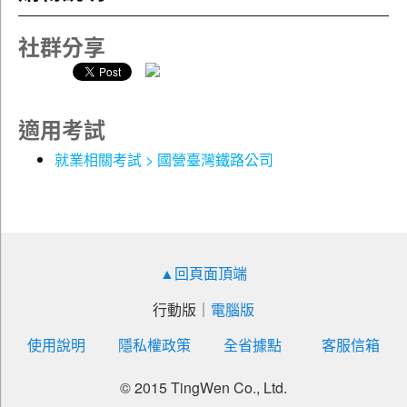
業為主軸，期望招募具有服務熱忱和專業技術的人才加入
【步驟二】
經營團隊，公司未來設有完整的從業人員職務薪級制度，
讀完第一部分後，請務必精研第三部分「精選題
社群分享
將藉由在職訓練逐級培養公司中堅幹部，升遷管道暢通。
庫」。除可給予自己模擬演練的機會，更可藉此
此項甄試係依據臺鐵公司相關人事規章辦理，歡迎有志鐵
之自我評量，找出學習上之盲點，儘早補強之。
道事業的民眾報考。
【步驟三】
最後，建議讀者再預留考前三天之時間，勤作第
適用考試
●考試資訊：
四部分「歷屆相關試題與解析」之考古題。正所
報名日期：115/1/15~115/1/29
就業相關考試 > 國營臺灣鐵路公司
謂「鑑往知來」，透過歷屆相關考古題之研習及
筆試日期：115/3/15
演練，必能使讀者之應試實力，獲得更進階之提
設台北、台中、高雄及花蓮考區。
昇！
●報考資格：
108年鐵路特考「金榜直達」【材料管理大意】（重點內
(一)國籍：具中華民國國籍，且不得兼具外國國籍。
容整理，歷屆試題精析）
▲回頁面頂端
(二)性別：不拘
在閱讀本書時，應該先透過內容精要的部分，來對此考科有
(三)年齡：依勞動基準法規定辦理。
行動版
｜
電腦版
所認識。在瞭解內容後，接下來可以透過練習考題的方式，
(四)學歷：需符合各類科學歷條件。
馬上演練與複習所學，如此將會是最有效率的讀書方式。
使用說明
隱私權政策
全省據點
客服信箱
透過重要考點 Q&A 可以讓讀者自己檢視相關的觀念是否已經
●缺額：
充分的了解，遇到各種題目是否可以順利回答，能夠強化核
© 2015 TingWen Co., Ltd.
一、助理工程師、助理管理師，正取41名，備取111名。
心觀念的穩固，藉此加強自己所不足的部分，對於想拿取高