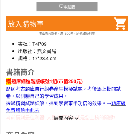
電腦版
放入購物車
玉山與台新卡，滿1500元，刷卡3期0利率
書號：T4P09
出版社：鼎文書局
規格：17*23.4 cm
書籍簡介
贈
題庫網進階版帳號1組(市值250元)
歷屆考古題庫自行組卷產生模擬試題，考後馬上批閱試
卷，以測驗自己的學習成果，
透過精闢試題詳解，達到學習事半功倍的效果。→
題庫網
免費體驗由此去
考前衝刺最佳利器! 大量試題演練就是您上榜的關鍵!
展開內容
贈
雲端課程(超值好禮)