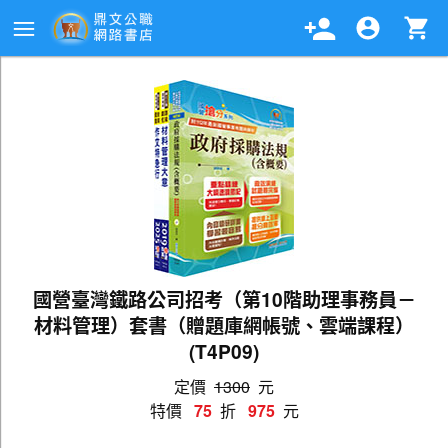
國營臺灣鐵路公司招考（第10階助理事務員－
材料管理）套書（贈題庫網帳號、雲端課程）
(T4P09)
定價
1300
元
特價
75
折
975
元