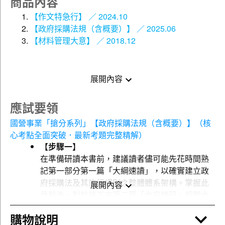
商品內容
5點觀看點數
線上免費體驗名師授課內容(
)，買書就送課程
【作文特急行】 ／ 2024.10
的好康，一定要把握!!
【政府採購法規（含概要）】 ／ 2025.06
【材料管理大意】 ／ 2018.12
※照片僅供參考，詳細內容參「套書內容（產品規格）」
說明！
※親愛的讀者：本套書出版日期為最初上架日，與單書出
展開內容
版日期不同，單書出版日期請依單本為主，煩請您特別注
意。
應試要領
國營臺灣鐵路股份有限公司115年新進人員甄試
國營事業「搶分系列」【政府採購法規（含概要）】（核
心考點全面突破．最新考題完整精解）
●考試介紹：
【步驟一】
臺灣鐵路於113年元旦轉型為國營臺灣鐵路股份有限公司
在準備研讀本書前，建議讀者儘可能先花時間熟
（以下簡稱臺鐵公司）最高起薪為42,000元，另享有考核
記第一部分第一篇「大綱速讀」，以確實建立政
獎金、績效獎金、勞保、健保及按月提撥勞工退休金等福
府採購法及其施行細則之整體體系架構。掌握此
展開內容
利，錄取人員不適用公務員相關規定。
骨幹後，對於接下來第二篇「內容精研」相關內
臺鐵公司強調，除將運輸安全視為最重要的任務外，另以
容之延伸學習，便能獲得更深入而精準的理解，
四大經營策略：確保安全、提升服務、永續經營及幸福企
購物說明
及厚實之基礎。