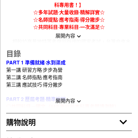
科專用書！】
☆多年試題‧大量收錄‧精解詳實☆
☆名師提點‧應考指南‧得分撇步☆
☆共同科目‧專業科目‧一次滿足☆
展開內容
相較於高普地特等考選部辦理的國家考試，台灣自來水
所辦理的評價職位人員招考，一來所需
準備的科目較少
，
目錄
二來
試題難度上偏易
，再加上台水屬國營事業，其工作環
PART 1 準備就緒‧水到渠成
境不但相對穩定，且薪資也不差（甚至有不錯的年終），
第一講 研習方略‧步步為營
因此每每台水有甄選人才消息傳出，總是能吸引一大批有
第二講 名師指點‧應考指南
志之士前往報考。而在台水評價職位人員招考的各類別
第三講 應試技巧‧得分撇步
中，【營運士行政類】不但因長年所需名額多，再加上所
考的科目相對其他類別來的容易，故台水每年的【營運士
PART 2 歷屆考題‧精準說明
行政類】報名人數總是居高不下。也因為報名人數眾多，
展開內容
◎共同科目－國文（112 年以前本科專考閱讀測驗）
是以對考生來說，要如何在這茫茫人海中脫穎而出，便成
了上榜的重要關鍵！
購物說明
104 年台灣自來水公司評價職位人員甄試
而為了滿足考生之所需，以及協助考生能在應試的路上
105 年台灣自來水公司評價職位人員甄試
更加順遂，本社在此廣邀台水【營運士行政類】五大考科
106 年台灣自來水公司評價職位人員甄試
名師，聯合編纂這本特為考生所準備的台水營運士行政類