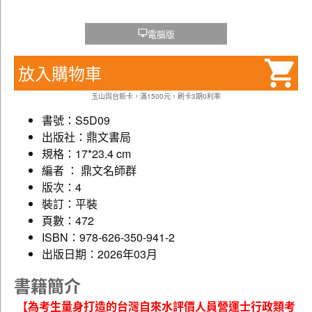
電腦版
放入購物車
玉山與台新卡，滿1500元，刷卡3期0利率
書號：S5D09
出版社：鼎文書局
規格：17*23.4 cm
編者 ： 鼎文名師群
版次：4
裝訂：平裝
頁數：472
ISBN：978-626-350-941-2
出版日期：2026年03月
書籍簡介
【為考生量身打造的台灣自來水評價人員營運士行政類考