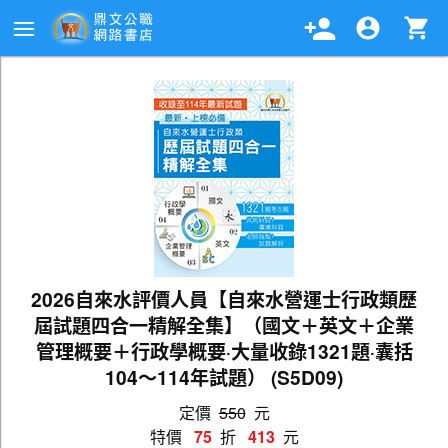
2026自來水評價人員【自來水營運士行政類歷
屆試題四合一精解全集】（國文＋英文＋企業
管理概要＋行政學概要‧大量收錄1321題‧囊括
104～114年試題） (S5D09)
定價
550
元
特價
75
折
413
元