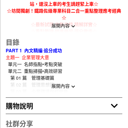
站，還沒上車的考生請趕緊上車☆
☆坊間獨創！鐵路佐級專業科目二合一重點整理應考經典
☆
☆最新試題‧完整收錄‧精解詳實☆
展開內容
☆重點整理‧精準學習‧得分撇步☆
目錄
考選部配合用人機關需求（台鐵）所辦理的鐵路特考分
PART 1 內文精編‧追分成功
為高員三級、員級及佐級考試三種，其中鐵路佐級與高員
主題一 企業管理大意
三級、員級相比，一來報考門檻資格低（佐級不限學歷年
單元一 名師指點•考點突破
滿 18 歲即可報考）、二來考科較少（除共同科目外，佐
單元二 重點掃描•高效研習
級專業科目 2 科、員級專業科目 4 科、高員三級專業科目
第 01 篇 管理基礎篇
6 科）、三來題型與難易度相對簡單（佐級只考選擇題、
第 02 篇 管理思想篇
員級與高員三級皆有考申論題型），再加上錄取之後工作
展開內容
第 03 篇 企業環境與經營篇
環境相對穩定、薪資不差，以及近年台鐵人員退休潮需補
第 04 篇 規劃篇
足相關大量人力等種種因素，是以每年鐵佐開缺總是能吸
購物說明
第 05 篇 組織篇
引一大批有志之士前往報考。也因為報考人數眾多，故對
第 06 篇 領導篇
考生來說，要如何在這茫茫人海中脫穎而出，便成了上榜
第 07 篇 控制篇
的重要關鍵！
社群分享
第 08 篇 生產管理篇
而綜觀鐵路佐級所有考試科目，各類科皆由共同科目與