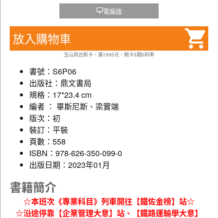
電腦版
放入購物車
玉山與台新卡，滿1500元，刷卡3期0利率
書號：S6P06
出版社：鼎文書局
規格：17*23.4 cm
編者 ： 畢斯尼斯、梁實端
版次：初
裝訂：平裝
頁數：558
ISBN：978-626-350-099-0
出版日期：2023年01月
書籍簡介
☆本班次《專業科目》列車開往【鐵佐金榜】站☆
☆沿途停靠【企業管理大意】站、【鐵路運輸學大意】