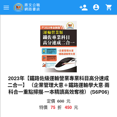
2023年【鐵路佐級運輸營業專業科目高分速成
二合一】 （企業管理大意＋鐵路運輸學大意‧兩
科合一重點掃描‧一本精讀高效奪榜） (S6P06)
定價
600
元
特價
75
折
450
元