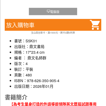
電腦版
放入購物車
玉山與台新卡，滿1500元，刷卡3期0利率
書號：S5K01
出版社：鼎文書局
規格：17*23.4 cm
編者 ： 鼎文名師群
版次：4
裝訂：平裝
頁數：480
ISBN：978-626-350-905-4
出版日期：2026年01月
書籍簡介
【為考生量身打造的外語導遊領隊英文歷屆試題專用