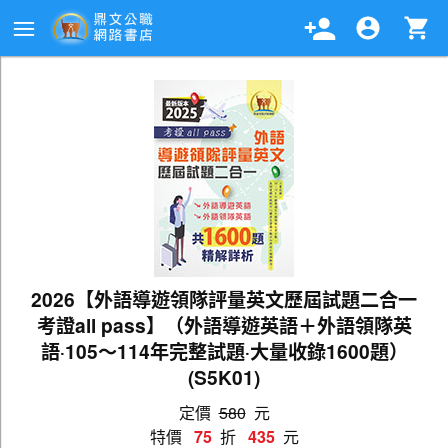
2026【外語導遊領隊評量英文歷屆試題二合一
考證all pass】（外語導遊英語＋外語領隊英
語‧105～114年完整試題‧大量收錄1600題）
(S5K01)
定價
580
元
特價
75
折
435
元