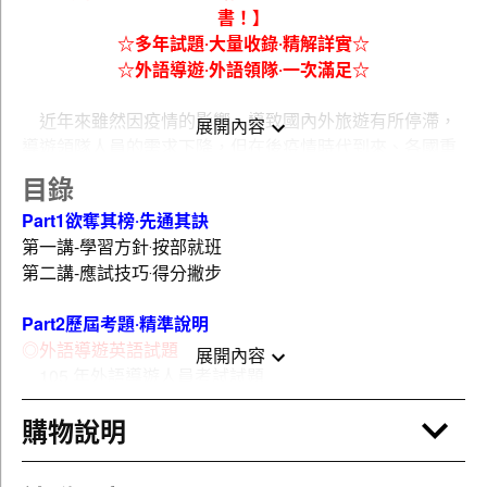
書！】
☆多年試題‧大量收錄‧精解詳實☆
☆外語導遊‧外語領隊‧一次滿足☆
近年來雖然因疫情的影響，導致國內外旅遊有所停滯，
展開內容
導遊領隊人員的需求下降，但在後疫情時代到來、各國重
開國門、國內外旅遊有漸次復甦的趨勢下，導遊領隊的評
目錄
量測驗想來又將恢復為考生熱門的選項之一！而相較於高
Part1欲奪其榜‧先通其訣
普地特等考選部辦理的國家考試，導遊領隊的評量測驗一
第一講-學習方針‧按部就班
來
不須經驗即可報考
、二來
所需準備的科目較少
、三來
題
第二講-應試技巧‧得分撇步
型都考選擇題
，加上
採取及格制
（60 分就及格）、
錄取
率高
，對考生而言準備上與應試上都較為容易，因此根據
Part2歷屆考題‧精準說明
過往的經驗，只要辦理導遊領隊人員評量測驗，總能吸引
◎外語導遊英語試題
一大批有志之士前往報考。是以對考生來說，要如何在這
展開內容
105 年外語導遊人員考試試題
茫茫人海中脫穎而出，便成了上榜的重要關鍵！
106 年外語導遊人員考試試題
購物說明
107 年外語導遊人員考試試題
而為了滿足考生之所需，以及協助考生能在應試的路上
108 年外語導遊人員考試試題
更加順遂，本社在此廣邀外語導遊領隊【英語】考科名
109 年外語導遊人員考試試題
師，編纂這本特為考生所準備的
外語導遊領隊英語歷屆試