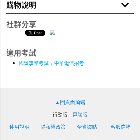
購物說明
容，做為自身實力強化的來源！
●共同資格條件：
1.國籍：具有中華民國國籍者。
中華電信【專案管理】 （550題大份量試題‧單選複選一次
社群分享
2.兵役：不限
處理‧計算問答一次破解）
3.性別：不拘
專案管理的知識領域或範疇很廣，因此建議考生除書中
4.年齡：不限（查勞動基準法第54條規定，勞工年滿65
的基本概念以外，若有閒暇可多自行閱讀相關書籍。此
歲，雇主得強制其退休）
外，因專案管理部份考題涉及計算，故考生宜當對這些
適用考試
※其他學歷條件請詳閱簡章
計算公式有所知悉並熟悉，以增強應答能力。
國營事業考試 > 中華電信招考
●工作內容：
1.業務類-行銷業務推廣：負責公司各式客戶與產品之經營
服務、業務行銷、推廣及帳務處理等相關事務。
2.技術類-企業客戶技術服務：負責企業客戶之經營服務、
開發及產品行銷與專案管理等相關工作。
▲回頁面頂端
3.技術類-資訊系統開發及維運：公司相關業務資訊系統程
式開發及維運。
行動版
｜
電腦版
4.技術類-電力空調維運管理：電力空調設備(含交流受配
使用說明
隱私權政策
全省據點
客服信箱
電、空調設備、發電機、充電機及蓄電池等)維運。
5.技術類-電信網路規劃設計及維運：電信網路(含交換、傳