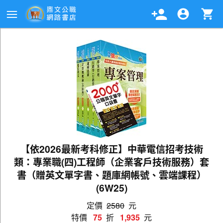
【依2026最新考科修正】中華電信招考技術
類：專業職(四)工程師（企業客戶技術服務）套
書（贈英文單字書、題庫網帳號、雲端課程）
(6W25)
定價
2580
元
特價
75
折
1,935
元