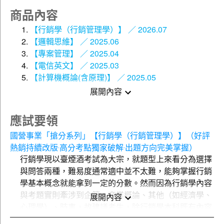
贈
雲端課程(超值好禮)
商品內容
5點觀看點數
線上免費體驗名師授課內容(
)，買書就送課程
【行銷學（行銷管理學）】 ／ 2026.07
的好康，一定要把握!!
【邏輯思維】 ／ 2025.06
【專案管理】 ／ 2025.04
※
照片僅供參考，詳細內容參「套書內容（產品規格）」
【電信英文】 ／ 2025.03
說明！
【計算機概論(含原理)】 ／ 2025.05
※親愛的讀者：本套書出版日期為最初上架日，與單書出
展開內容
版日期不同，單書出版日期請依單本為主，煩請您特別注
意。
應試要領
中華電信股份有限公司所屬機構115年基層從業人員遴選
國營事業「搶分系列」【行銷學（行銷管理學）】（好評
熱銷持續改版‧高分考點獨家破解‧出題方向完美掌握）
●考試資訊：
行銷學現以臺煙酒考試為大宗，就題型上來看分為選擇
報名日期：115/1/2~115/2/2
與問答兩種，難易度通常適中並不太難，能夠掌握行銷
筆試日期：115/3/14
學基本概念就能拿到一定的分數。然而因為行銷學內容
遴選類別共計6項，錄取名額合計399名
與考題實則牽涉到企管、商業概論、其他（如經濟學、
展開內容
※一律採網路報名
心理學）、時事，故建議考生，除行銷學本科既有內容
※分雙北、台中、高雄3個考區辦理
之外，有空或行有餘力者也應當多多接觸其他學科內