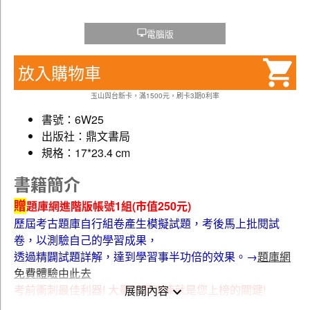
電腦版
放入購物車
玉山與台新卡，滿1500元，刷卡3期0利率
書號：6W25
出版社：鼎文書局
規格：17*23.4 cm
書籍簡介
贈
題庫網進階版帳號1組(市值250元)
歷屆考古題庫自行組卷產生模擬試題，考後馬上批閱試
卷，以測驗自己的學習成果，
透過精闢試題詳解，達到學習事半功倍的效果。→
題庫網
免費體驗由此去
考前衝刺最佳利器! 大量試題演練就是您上榜的關鍵!
展開內容