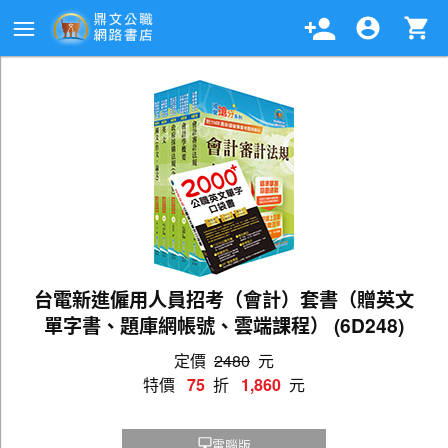
台電新進僱用人員招考（會計）套書（贈英文
單字書、題庫網帳號、雲端課程） (6D248)
定價
2480
元
特價
75
折
1,860
元
電腦版