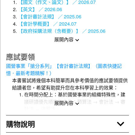
【國文（作文、論文）】 ／ 2026.07
的好康，一定要把握!!
【英文】 ／ 2026.06
【會計審計法規】 ／ 2025.06
※照片僅供參考，詳細內容參「套書內容（產品規格）」
【會計學概要】 ／ 2024.07
說明！
【政府採購法規（含概要）】 ／ 2025.06
※親愛的讀者：本套書出版日期為最初上架日，與單書出
展開內容
版日期不同，單書出版日期請依單本為主，煩請您特別注
意。
應試要領
台灣電力股份有限公司115年度新進僱用人員甄試
國營事業「搶分系列」【會計審計法規】（圖表快捷記
憶．最新考題精解！）
●考試資訊：
本書嘗試將幾個本科簡單而具參考價值的應試要領提供
報名日期：115/1/6~115/1/19
給讀者您，希望有助提升您在本科學習上的效果：
筆試日期：115/5/10
在時間分配上：基於國營事業的組織特殊性，建
筆試地點：於台北、台中、高雄及花蓮四地同時舉行。
議研讀優先順序依次為：預算法 → 會計法 → 審
展開內容
※一律採網路報名
計法 → 決算法。
至於較建議的研習步驟如下：
●應考資格：
購物說明
具有中華民國國籍，高中職以上畢業即可報考。
Step 1
務必先建立各該保險法規的
體系架