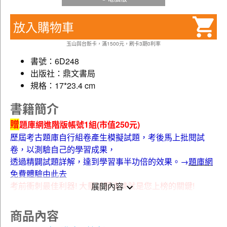
放入購物車
玉山與台新卡，滿1500元，刷卡3期0利率
書號：6D248
出版社：鼎文書局
規格：17*23.4 cm
書籍簡介
贈
題庫網進階版帳號1組(市值250元)
歷屆考古題庫自行組卷產生模擬試題，考後馬上批閱試
卷，以測驗自己的學習成果，
透過精闢試題詳解，達到學習事半功倍的效果。→
題庫網
免費體驗由此去
考前衝刺最佳利器! 大量試題演練就是您上榜的關鍵!
展開內容
贈
雲端課程(超值好禮)
商品內容
5點觀看點數
線上免費體驗名師授課內容(
)，買書就送課程