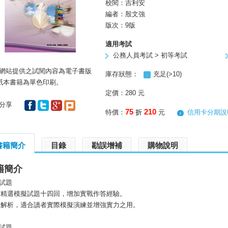
校閱：
吉利安
編者：
殷文強
版次：9版
適用考試
公務人員考試 > 初等考試
網站提供之試閱內容為電子書版
庫存狀態：
充足(>10)
 紙本書籍為單色印刷。
定價：280 元
分享
75
210
特價
：
折
元
信用卡分期說
書籍簡介
目錄
勘誤增補
購物說明
籍簡介
試題
書精選模擬試題十四回，增加實戰作答經驗。
題解析，適合讀者實際模擬演練並增強實力之用。
試題