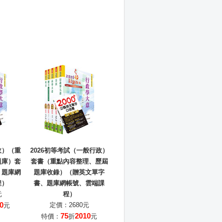
政）（重
2026初等考試（一般行政）
題庫）套
套書（重點內容整理、歷屆
、題庫網
題庫收錄）（贈英文單字
程）
書、題庫網帳號、雲端課
元
程）
0
定價：2680元
元
75
2010
特價：
折
元