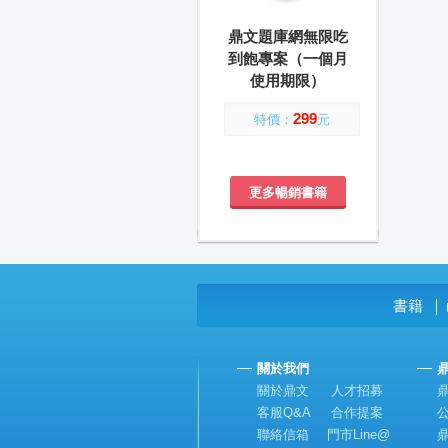
鼎文題庫網無限吃
到飽專案（一個月
使用期限）
299
特價：
元
更多暢銷書籍
書籍
│
關於我們
關於鼎文
人才招募
客服Q&A
合作提案
聯絡信箱
門市Line@