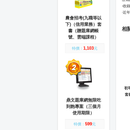
‧收
‧近
農會招考(九職等以
下)（信用業務）套
相
書（贈題庫網帳
號、雲端課程）
1,103
特價：
元
初
套
鼎文題庫網無限吃
到飽專案（三個月
使用期限）
599
特價：
元