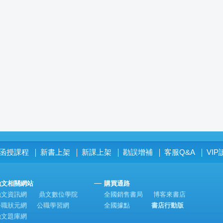
函授課程
新書上架
新課上架
勘誤增補
客服Q&A
VI
│
│
│
│
│
鼎文相關網站
購買通路
鼎文資訊網
鼎文數位學院
全國銷售書局
博客來書店
公職狀元網
公職學習網
全國據點
書店行動版
鼎文題庫網