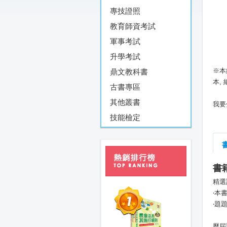
專技證照
教育師資考試
軍事考試
升學考試
※本
鼎文教科書
本,
古書專區
其他叢書
我要
技能檢定
書
精選
‧本
‧題
歷屆