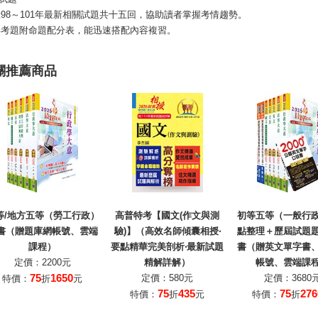
錄98～101年最新相關試題共十五回，協助讀者掌握考情趨勢。
年考題附命題配分表，能迅速搭配內容複習。
關推薦商品
等/地方五等（勞工行政）
高普特考【國文(作文與測
初等五等（一般行
書（贈題庫網帳號、雲端
驗)】（高效名師傾囊相授‧
點整理＋歷屆試題
課程）
要點精華完美剖析‧最新試題
書（贈英文單字書
定價：2200元
精解詳解）
帳號、雲端課
75
1650
定價：580元
定價：3680
特價：
折
元
75
435
75
276
特價：
折
元
特價：
折