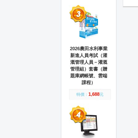
2026農田水利事業
新進人員考試（灌
溉管理人員－灌溉
管理組）套書（贈
題庫網帳號、雲端
課程）
1,688
特價：
元