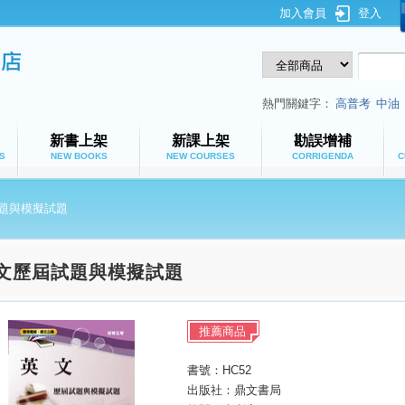
加入會員
登入
鼎文公職網路書店
熱門關鍵字：
高普考
中油
新書上架
新課上架
勘誤增補
S
NEW BOOKS
NEW COURSES
CORRIGENDA
C
題與模擬試題
文歷屆試題與模擬試題
推薦商品
書號：HC52
出版社：鼎文書局