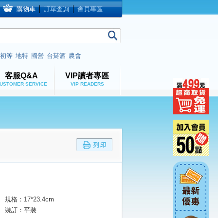
購物車
│
訂單查詢
│
會員專區
初等
地特
國營
台菸酒
農會
客服Q&A
VIP讀者專區
USTOMER SERVICE
VIP READERS
規格：17*23.4cm
裝訂：平裝