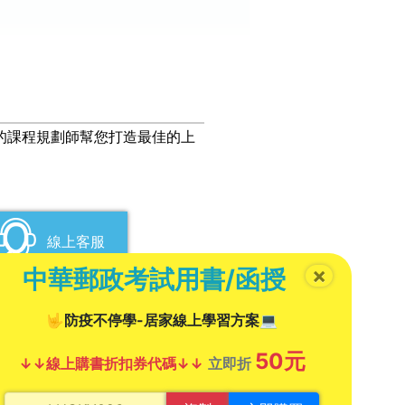
業的課程規劃師幫您打造最佳的上
線上客服
×
中華郵政考試用書/函授
Line
🤟防疫不停學-居家線上學習方案💻
50元
↓↓線上購書折扣券代碼↓↓
立即折