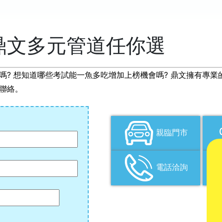
鼎文多元管道任你選
嗎? 想知道哪些考試能一魚多吃增加上榜機會嗎? 鼎文擁有專
聯絡。
親臨門市
電話洽詢